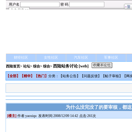
财经社区
女性社区
汽车社区
军事社区
西陆站务讨论
[web]
西陆首页
>
论坛
>
综合
> 综合>
【
全部
】【
精华
】【
热门
】
分类：【
站务公告
】【
问题反馈
】【
帖子审核
】【
网
为什么没完没了的要审核，都这
[楼主]
作者:
yaoxiqu
发表时间:2008/12/09 14:42
点击:261次