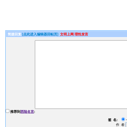
简捷回复
[点此进入编辑器回帖页]
文明上网 理性发言
推荐到
西陆名言
:
签 名:
作 者: