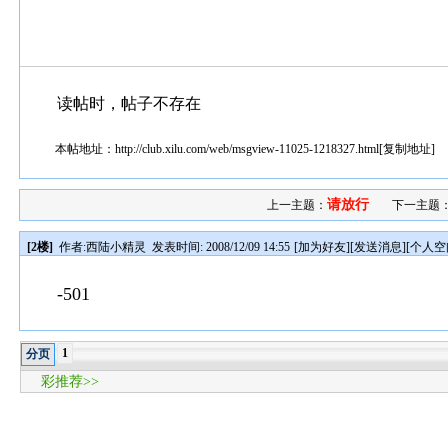
读帖时，帖子不存在
本帖地址：
http://club.xilu.com/web/msgview-11025-1218327.html
[
复制地址
]
请放行
上一主题：
下一主题
[2楼]
作者:
西陆小精灵
发表时间: 2008/12/09 14:55
[
加为好友
][
发送消息
][
个人空
-501
1
分页
彩推荐>>