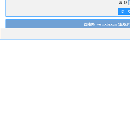
密 码:
提 
西陆网
(
www.xilu.com
)版权