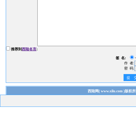
推荐到
西陆名言
:
签 名:
作 者:
密 码:
提 
西陆网
(
www.xilu.com
)版权