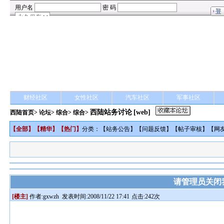
财经社区
女性社区
汽车社区
军事社区
西陆站务讨论
[web]
西陆首页
>
论坛
>
综合
> 综合>
【
全部
】【
精华
】【
热门
】
分类：【
站务公告
】【
问题反馈
】【
帖子审核
】【
网
请管理员关闭我
[楼主]
作者:
gxwzh
发表时间:2008/11/22 17:41
点击:242次