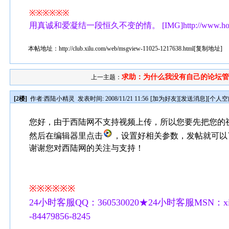
※※※※※※
用真诚和爱凝结一段恒久不变的情。 [IMG]http://www.hotik.co
本帖地址：
http://club.xilu.com/web/msgview-11025-1217638.html
[
复制地址
]
求助：为什么我没有自己的论坛管..
上一主题：
[2楼]
作者:
西陆小精灵
发表时间: 2008/11/21 11:56
[
加为好友
][
发送消息
][
个人空
您好，由于西陆网不支持视频上传，所以您要先把您的
然后在编辑器里点击
，设置好相关参数，发帖就可以
谢谢您对西陆网的关注与支持！
※※※※※※
24小时客服QQ：360530020★24小时客服MSN：xilu
-84479856-8245