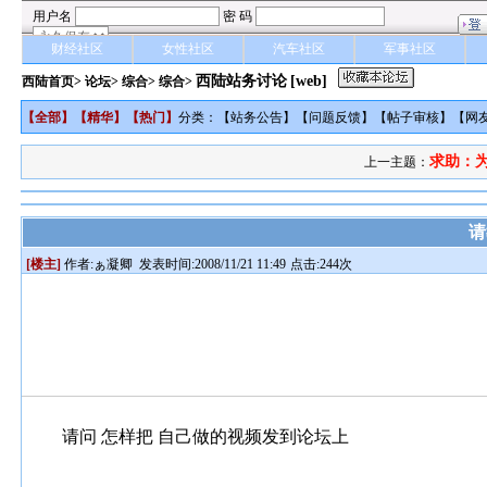
财经社区
女性社区
汽车社区
军事社区
西陆站务讨论
[web]
西陆首页
>
论坛
>
综合
> 综合>
【
全部
】【
精华
】【
热门
】
分类：【
站务公告
】【
问题反馈
】【
帖子审核
】【
网
求助：为
上一主题：
请
[楼主]
作者:
ぁ凝卿
发表时间:2008/11/21 11:49
点击:244次
请问 怎样把 自己做的视频发到论坛上