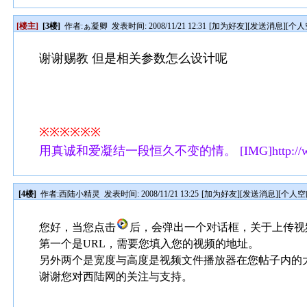
[楼主]
[3楼]
作者:
ぁ凝卿
发表时间: 2008/11/21 12:31
[
加为好友
][
发送消息
][
个人
谢谢赐教 但是相关参数怎么设计呢
※※※※※※
用真诚和爱凝结一段恒久不变的情。 [IMG]http://www.hot
[4楼]
作者:
西陆小精灵
发表时间: 2008/11/21 13:25
[
加为好友
][
发送消息
][
个人空
您好，当您点击
后，会弹出一个对话框，关于上传视
第一个是URL，需要您填入您的视频的地址。
另外两个是宽度与高度是视频文件播放器在您帖子内的
谢谢您对西陆网的关注与支持。