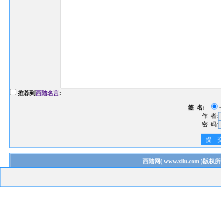
推荐到
西陆名言
:
签 名:
作 者:
密 码:
提 
西陆网
(
www.xilu.com
)版权