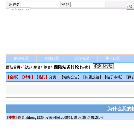
财经社区
女性社区
汽车社区
军事社区
西陆站务讨论
[web]
西陆首页
>
论坛
>
综合
> 综合>
【
全部
】【
精华
】【
热门
】
分类：【
站务公告
】【
问题反馈
】【
帖子审核
】【
网
为什么我的
[楼主]
作者:
zhirong1230
发表时间:2008/11/10 07:36
点击:280次