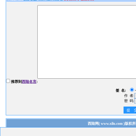
推荐到
西陆名言
:
签 名:
作 者:
密 码:
提 
西陆网
(
www.xilu.com
)版权