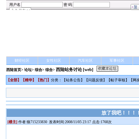
财经社区
女性社区
汽车社区
军事社区
西陆站务讨论
[web]
西陆首页
>
论坛
>
综合
> 综合>
【
全部
】【
精华
】【
热门
】
分类：【
站务公告
】【
问题反馈
】【
帖子审核
】【
网
放了我吧！！！
[楼主]
作者:
狼715233830
发表时间:2008/11/05 23:17
点击:1768次