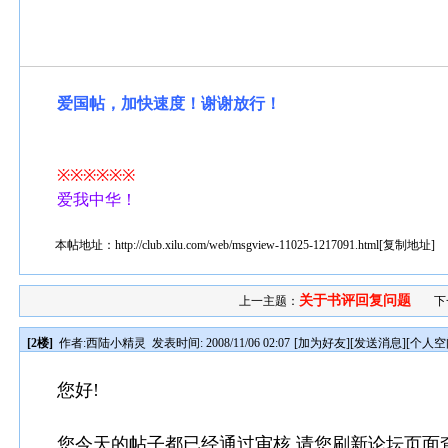
爱国帖，加快速度！谢谢放行！
※※※※※※
爱我中华！
本帖地址：
http://club.xilu.com/web/msgview-11025-1217091.html
[
复制地址
]
关于书评回复问题
上一主题：
下
[2楼]
作者:
西陆小精灵
发表时间: 2008/11/06 02:07
[
加为好友
][
发送消息
][
个人空
您好!
您今天的帖子都已经通过审核,请您刷新论坛页面查