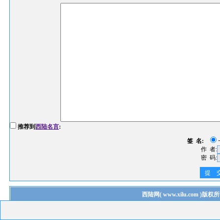
推荐到
西陆名言
:
签 名:
作 者:
密 码:
提 
西陆网
(
www.xilu.com
)版权