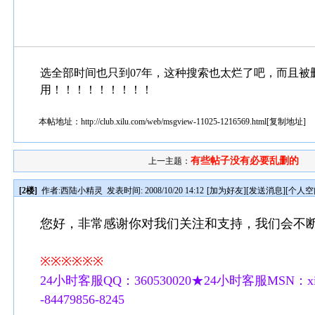
选全部时间也只到07年，这种搜索也太烂了吧，而且
用！！！！！！！！！
本帖地址：
http://club.xilu.com/web/msgview-11025-1216569.html
[
复制地址
]
有些帖子没有必要乱删的
上一主题：
[2楼]
作者:
西陆小精灵
发表时间: 2008/10/20 14:12
[
加为好友
][
发送消息
][
个人空
您好，非常感谢你对我们关注和支持，我们会不
※※※※※※
24小时客服QQ：360530020★24小时客服MSN：xilu
-84479856-8245