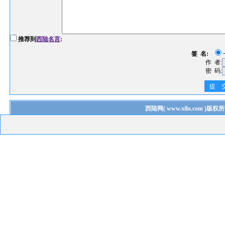
推荐到
西陆名言
:
签 名:
作 者:
密 码:
提 
西陆网
(
www.xilu.com
)版权