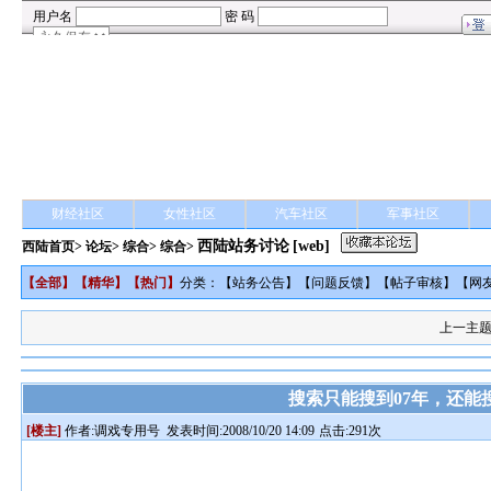
财经社区
女性社区
汽车社区
军事社区
西陆站务讨论
[web]
西陆首页
>
论坛
>
综合
> 综合>
【
全部
】【
精华
】【
热门
】
分类：【
站务公告
】【
问题反馈
】【
帖子审核
】【
网
上一主
搜索只能搜到07年，还能
[楼主]
作者:
调戏专用号
发表时间:2008/10/20 14:09
点击:291次