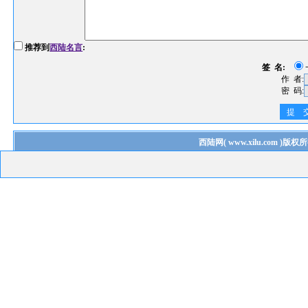
推荐到
西陆名言
:
签 名:
作 者:
密 码:
提 
西陆网
(
www.xilu.com
)版权