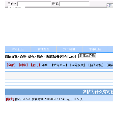
财经社区
女性社区
汽车社区
军事社区
西陆站务讨论
[web]
西陆首页
>
论坛
>
综合
> 综合>
【
全部
】【
精华
】【
热门
】
分类：【
站务公告
】【
问题反馈
】【
帖子审核
】【
网
发帖为什么有时
[楼主]
作者:
mh778
发表时间:2008/09/17 17:41
点击:1177次