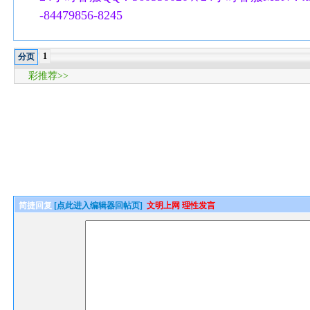
-84479856-8245
1
分页
彩推荐>>
简捷回复
[点此进入编辑器回帖页]
文明上网 理性发言