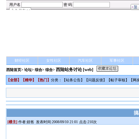
财经社区
女性社区
汽车社区
军事社区
西陆站务讨论
[web]
西陆首页
>
论坛
>
综合
> 综合>
【
全部
】【
精华
】【
热门
】
分类：【
站务公告
】【
问题反馈
】【
帖子审核
】【
网
搞
[楼主]
作者:
妞爸
发表时间:2008/09/10 21:01
点击:210次