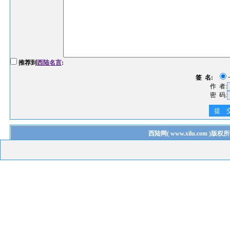
推荐到
西陆名言
:
签 名:
作 者:
密 码:
提 
西陆网
(
www.xilu.com
)版权