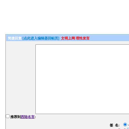
简捷回复
[点此进入编辑器回帖页]
文明上网 理性发言
推荐到
西陆名言
:
签 名: