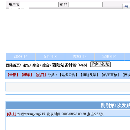
财经社区
女性社区
汽车社区
军事社区
西陆站务讨论
[web]
西陆首页
>
论坛
>
综合
> 综合>
【
全部
】【
精华
】【
热门
】
分类：【
站务公告
】【
问题反馈
】【
帖子审核
】【
网
刚刚第1次发
[楼主]
作者:
springking215
发表时间:2008/08/28 09:38
点击:253次