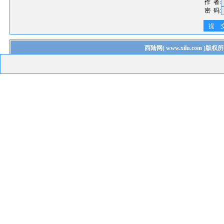
作 者:
密 码:
提 
西陆网
(
www.xilu.com
)版权