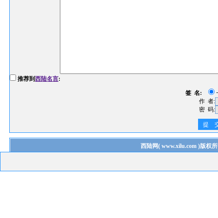
推荐到
西陆名言
:
签 名:
作 者:
密 码:
提 
西陆网
(
www.xilu.com
)版权