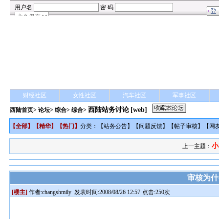
财经社区
女性社区
汽车社区
军事社区
西陆站务讨论
[web]
西陆首页
>
论坛
>
综合
> 综合>
【
全部
】【
精华
】【
热门
】
分类：【
站务公告
】【
问题反馈
】【
帖子审核
】【
网
小
上一主题：
审核为什
[楼主]
作者:
changshmily
发表时间:2008/08/26 12:57
点击:250次