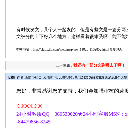
有时候发文，几个人一起发的，但是有些文是一篇分两
文被分的上下好几个地方，这样看着很难受啊，能不能
本帖地址：
http://club.xilu.com/web/msgview-11025-1162852.html
[
复制地址
]
我还有一部分文到哪去了啊！
上一主题：
[2楼]
作者:
西陆小精灵
发表时间: 2008/08/13 07:32
[
加为好友
][
发送消息
][
个人空
您好，非常感谢您的支持，我们会加强审核的速
※※※※※※
24小时客服QQ：360530020★24小时客服MSN：xilu
-84479856-8245