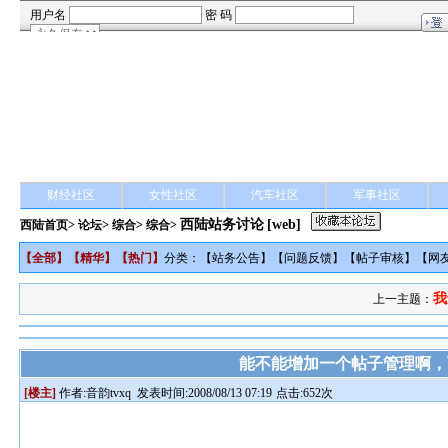
财经社区
女性社区
汽车社区
军事社区
西陆站务讨论
[web]
西陆首页
>
论坛
>
综合
> 综合>
【
全部
】【
精华
】【
热门
】
分类：【
站务公告
】【
问题反馈
】【
帖子审核
】【
网
我
上一主题：
能不能增加一个帖子管理啊，
[楼主]
作者:
音韵tvxq
发表时间:2008/08/13 07:19
点击:652次