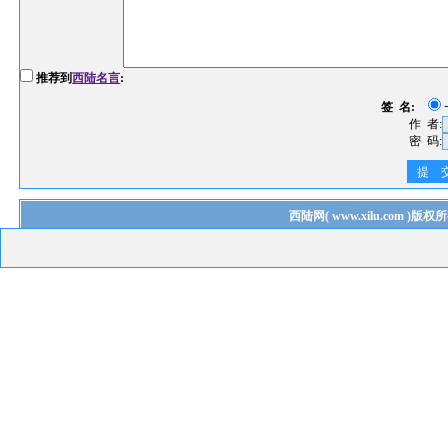
推荐到
西陆名言
:
签 名:
作 者:
密 码:
提 
西陆网
(
www.xilu.com
)版权