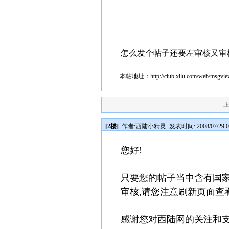
怎么发个帖子还要左审核又审
本帖地址：
http://club.xilu.com/web/msgv
[2楼]
作者:
西陆小精灵
发表时间: 2008/07/29 0
您好!
只要您的帖子当中含有国家
审核,请您注意刷新页面查看
感谢您对西陆网的关注和支