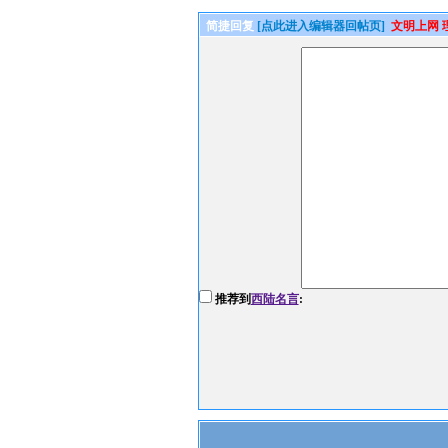
简捷回复
[点此进入编辑器回帖页]
文明上网 
推荐到
西陆名言
: