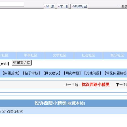
车社区
军事社区
文学社区
社会社区
娱乐社区
[web]
】【
问题反馈
】【
帖子审核
】【
网友建议
】【
网友举报
】【
其他问题
】【
常见问题解答
抗议西路小精灵
上一主题：
下一主
投诉西陆小精灵
[
收藏本帖
]
:57
点击:247次