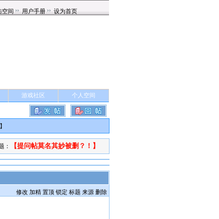
游戏社区
个人空间
】
【提问帖莫名其妙被删？！】
题：
修改
加精
置顶
锁定
标题
来源
删除