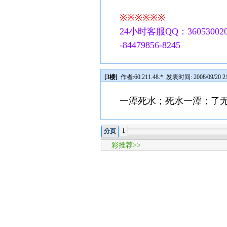
※※※※※※
24小时客服QQ：360530020
-84479856-8245
[3楼]
作者:
60.211.48.*
发表时间: 2008/09/20 21
一潭死水；死水一潭；了
1
分页
彩推荐>>