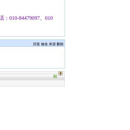
010-84479097、010
回复
修改
来源
删除
精