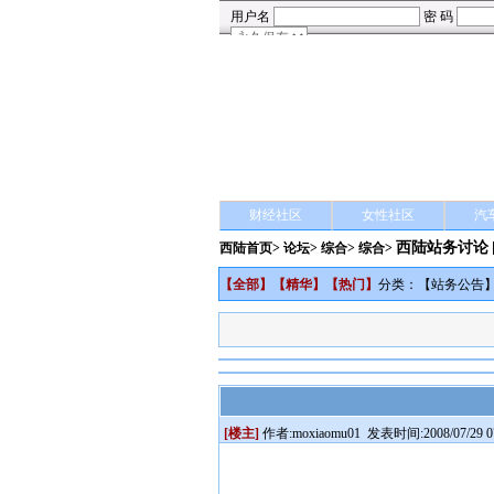
财经社区
女性社区
汽
西陆站务讨论
西陆首页
>
论坛
>
综合
> 综合>
【
全部
】【
精华
】【
热门
】
分类：【
站务公告
[楼主]
作者:
moxiaomu01
发表时间:2008/07/29 07