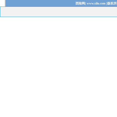
西陆网
(
www.xilu.com
)版权