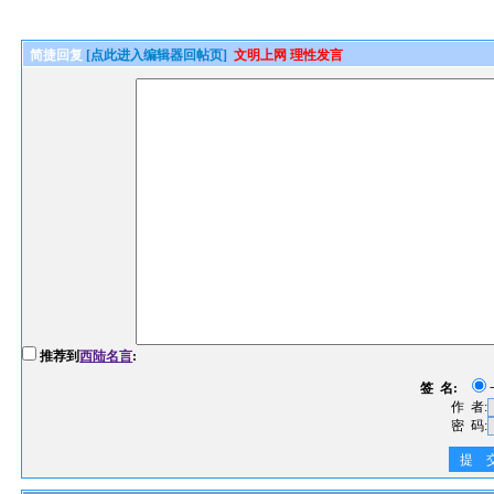
简捷回复
[点此进入编辑器回帖页]
文明上网 理性发言
推荐到
西陆名言
:
签 名:
作 者:
密 码:
提 