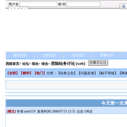
财经社区
女性社区
汽车社区
军事社区
西陆站务讨论
[web]
西陆首页
>
论坛
>
综合
> 综合>
【
全部
】【
精华
】【
热门
】
分类：【
站务公告
】【
问题反馈
】【
帖子审核
】【
网
今天第一次来
[楼主]
作者:
tim0119
发表时间:2008/07/13 15:51
点击:196次