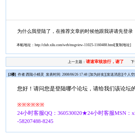
为什么我登陆了，在推荐文章的时候他跟我讲请先登录
本帖地址：
http://club.xilu.com/web/msgview-11025-1160488.html
[
复制地址
]
请速审核放行，谢了
上一主题：
下
[2楼]
作者:
西陆小精灵
发表时间: 2008/06/26 17:48
[
加为好友
][
发送消息
][
个人空
您好！请问您是登陆哪个论坛，请给我们该论坛
※※※※※※
24小时客服QQ：360530020★24小时客服MSN：xilu
-58207488-8245