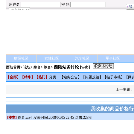
财经社区
女性社区
汽车社区
军事社区
西陆站务讨论
[web]
西陆首页
>
论坛
>
综合
> 综合>
【
全部
】【
精华
】【
热门
】
分类：【
站务公告
】【
问题反馈
】【
帖子审核
】【
网
上一主题：
我收集的商品价格行
[楼主]
作者:
wz4
发表时间:2008/06/05 22:45
点击:228次