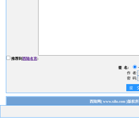
推荐到
西陆名言
:
签 名:
作 者:
密 码:
提 
西陆网
(
www.xilu.com
)版权