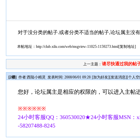
对于没分类的帖子.或者分类不适当的帖子,论坛属主没
本帖地址：
http://club.xilu.com/web/msgview-11025-1159273.html
[
复制地址
]
请尽快通过我的帖
上一主题：
[2楼]
作者:
西陆小精灵
发表时间: 2008/06/01 09:28
[
加为好友
][
发送消息
][
个人空
您好，论坛属主是相应的权限的，可以进入主帖
※※※※※※
24小时客服QQ：360530020★24小时客服MSN：xilu
-58207488-8245