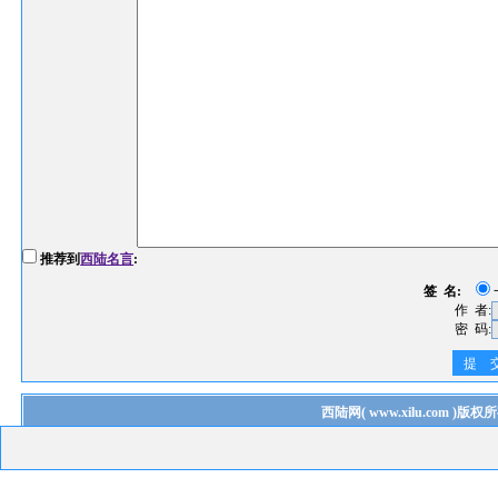
推荐到
西陆名言
:
签 名:
作 者:
密 码:
提 
西陆网
(
www.xilu.com
)版权