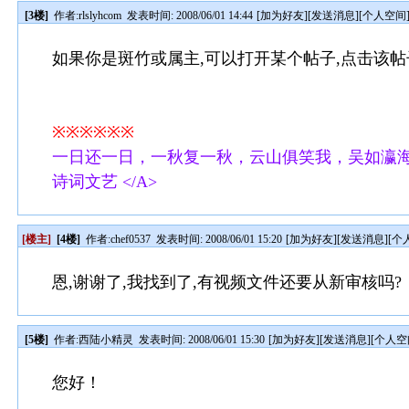
[3楼]
作者:
rlslyhcom
发表时间: 2008/06/01 14:44
[
加为好友
][
发送消息
][
个人空间
如果你是斑竹或属主,可以打开某个帖子,点击该帖
※※※※※※
一日还一日，一秋复一秋，云山俱笑我，吴如瀛海鸥。 <A href="ht
诗词文艺 </A>
[楼主]
[4楼]
作者:
chef0537
发表时间: 2008/06/01 15:20
[
加为好友
][
发送消息
][
个
恩,谢谢了,我找到了,有视频文件还要从新审核吗?
[5楼]
作者:
西陆小精灵
发表时间: 2008/06/01 15:30
[
加为好友
][
发送消息
][
个人空
您好！