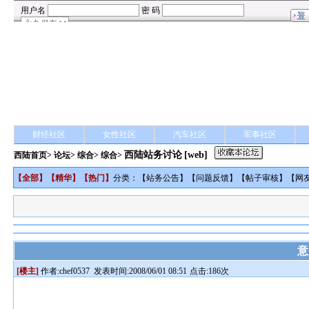
财经社区
女性社区
汽车社区
军事社区
西陆站务讨论
[web]
西陆首页
>
论坛
>
综合
> 综合>
【
全部
】【
精华
】【
热门
】
分类：【
站务公告
】【
问题反馈
】【
帖子审核
】【
网
意
[楼主]
作者:
chef0537
发表时间:2008/06/01 08:51
点击:186次