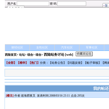
财经社区
女性社区
汽车社区
军事社区
西陆站务讨论
[web]
西陆首页
>
论坛
>
综合
> 综合>
【
全部
】【
精华
】【
热门
】
分类：【
站务公告
】【
问题反馈
】【
帖子审核
】【
网
我的帖还
[楼主]
作者:
巡海肥夜叉
发表时间:2008/03/16 23:11
点击:295次