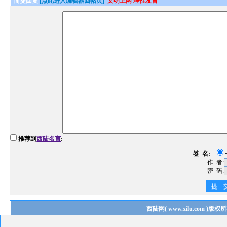
简捷回复
[点此进入编辑器回帖页]
文明上网 理性发言
推荐到
西陆名言
:
签 名:
作 者:
密 码:
提 
西陆网
(
www.xilu.com
)版权