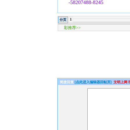
-58207488-8245
1
分页
彩推荐>>
简捷回复
[点此进入编辑器回帖页]
文明上网 