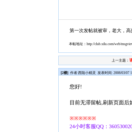
第一次发帖就被审，老大，高
本帖地址：
http://club.xilu.com/web/msgv
上一主题：
[2楼]
作者:
西陆小精灵
发表时间: 2008/03/07 1
您好!
目前无滞留帖,刷新页面后
※※※※※※
24小时客服QQ：360530020