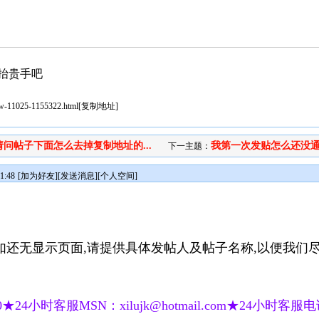
抬贵手吧
iew-11025-1155322.html
[
复制地址
]
请问帖子下面怎么去掉复制地址的...
我第一次发贴怎么还没通
下一主题：
1:48
[
加为好友
][
发送消息
][
个人空间
]
如还无显示页面,请提供具体发帖人及帖子名称,以便我们尽
★24小时客服MSN：xilujk@hotmail.com★24小时客服电话：