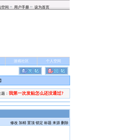
游戏社区
个人空间
】
我第一次发贴怎么还没通过?
主题：
修改
加精
置顶
锁定
标题
来源
删除