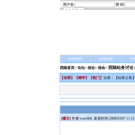
财经社区
女性社区
汽
西陆站务讨论
西陆首页
>
论坛
>
综合
> 综合>
【
全部
】【
精华
】【
热门
】
分类：【
站务公告
[楼主]
作者:
wstc604
发表时间:2008/03/07 11:15