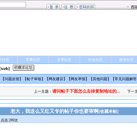
车社区
军事社区
文学社区
社会社区
娱乐社区
[web]
】【
问题反馈
】【
帖子审核
】【
网友建议
】【
网友举报
】【
其他问题
】【
常见问题解答
请问帖子下面怎么去掉复制地址的...
上一主题：
下一
老大，我这么又红又专的帖子你也要审啊
[
收藏本帖
]
点击:289次