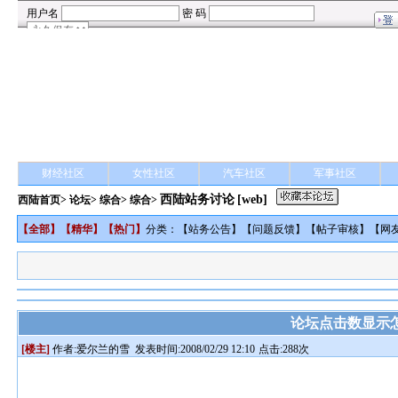
财经社区
女性社区
汽车社区
军事社区
西陆站务讨论
[web]
西陆首页
>
论坛
>
综合
> 综合>
【
全部
】【
精华
】【
热门
】
分类：【
站务公告
】【
问题反馈
】【
帖子审核
】【
网
论坛点击数显示
[楼主]
作者:
爱尔兰的雪
发表时间:2008/02/29 12:10
点击:288次