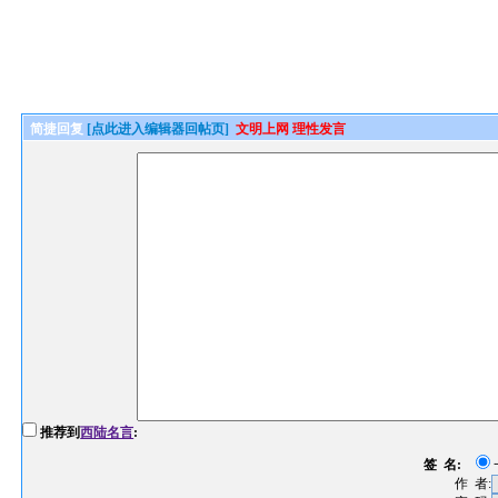
简捷回复
[点此进入编辑器回帖页]
文明上网 理性发言
推荐到
西陆名言
:
签 名:
作 者: