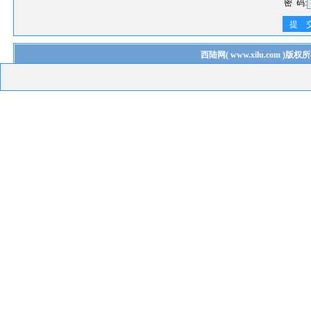
密 码:
提 
西陆网
(
www.xilu.com
)版权