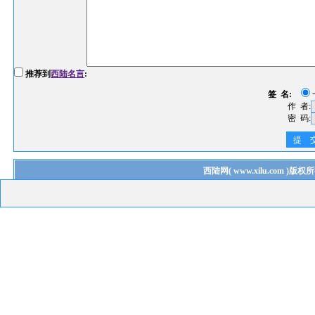
推荐到
西陆名言
:
签 名:
作 者:
密 码:
提 
西陆网
(
www.xilu.com
)版权