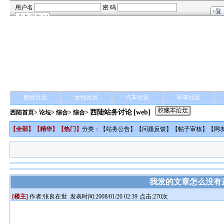
财经社区
女性社区
汽车社区
军事社区
西陆站务讨论
[web]
西陆首页
>
论坛
>
综合
> 综合>
【
全部
】【
精华
】【
热门
】
分类：【
站务公告
】【
问题反馈
】【
帖子审核
】【
网
我发的文章怎么没有
[楼主]
作者:
张良在世
发表时间:2008/01/20 02:39
点击:270次