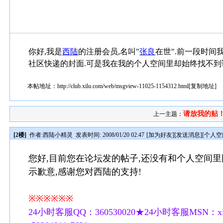
你好,我是
西陆
的注册会员,名叫"
张良
在世".前一段时间
社区快递的封面.可是我在我的个人空间里却始终找不到该
本帖地址：
http://club.xilu.com/web/msgview-11025-1154312.html
[
复制地址
]
请放我的贴
上一主题：
[2楼]
作者:
西陆小精灵
发表时间: 2008/01/20 02:47
[
加为好友
][
发送消息
][
个人空
您好,目前您在论坛发的帖子,还没有和个人空间里
示歉意,感谢您对西陆的支持!
※※※※※※
24小时客服QQ：360530020★24小时客服MSN：xilu