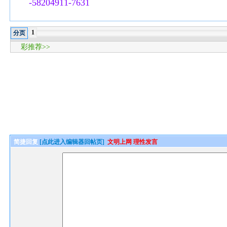
-58204911-7631
1
分页
彩推荐>>
简捷回复
[点此进入编辑器回帖页]
文明上网 理性发言