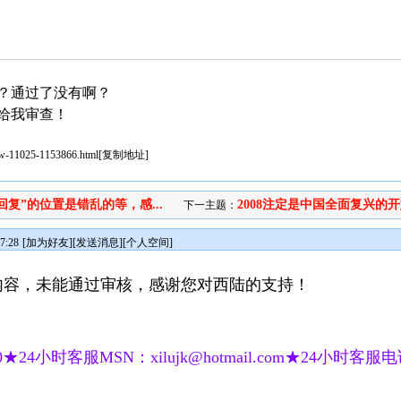
？通过了没有啊？
给我审查！
iew-11025-1153866.html
[
复制地址
]
回复”的位置是错乱的等，感...
2008注定是中国全面复兴的开始
下一主题：
7:28
[
加为好友
][
发送消息
][
个人空间
]
内容，未能通过审核，感谢您对西陆的支持！
★24小时客服MSN：xilujk@hotmail.com★24小时客服电话：