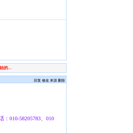
的...
回复
修改
来源
删除
010-58205783、010