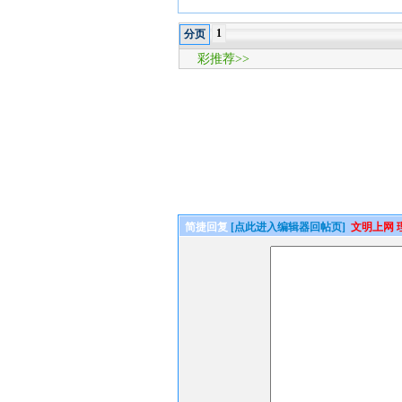
1
分页
彩推荐>>
简捷回复
[点此进入编辑器回帖页]
文明上网 