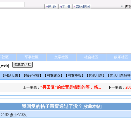
车社区
军事社区
文学社区
社会社区
娱乐社区
[web]
】【
问题反馈
】【
帖子审核
】【
网友建议
】【
网友举报
】【
其他问题
】【
常见问题解答
“再回复”的位置是错乱的等，感...
2
上一主题：
下一主题：
我回复的帖子审查通过了没？
[
收藏本帖
]
20:52
点击:393次