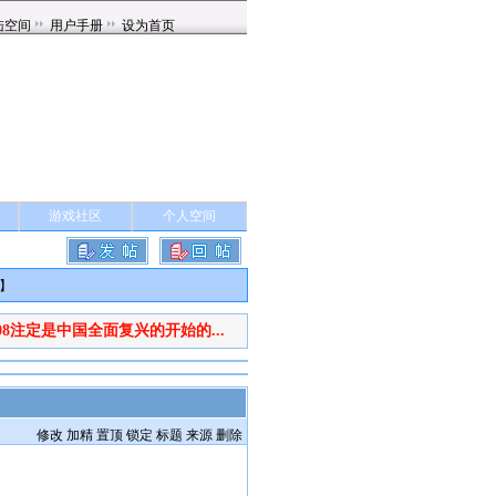
游戏社区
个人空间
】
008注定是中国全面复兴的开始的...
修改
加精
置顶
锁定
标题
来源
删除