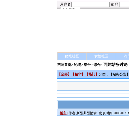
财经社区
女性社区
汽
西陆站务讨论
西陆首页
>
论坛
>
综合
> 综合>
【
全部
】【
精华
】【
热门
】
分类：【
站务公告
[楼主]
作者:
新型典型愤青
发表时间:2008/01/03 