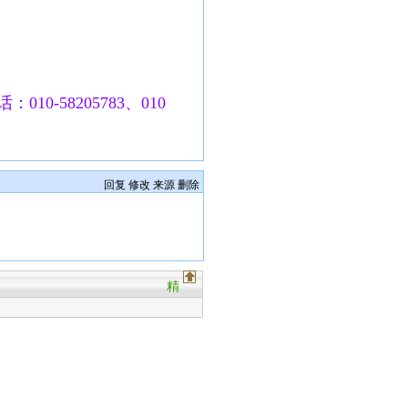
010-58205783、010
回复
修改
来源
删除
精