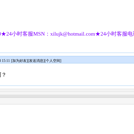
★24小时客服MSN：xilujk@hotmail.com★24小时客服电话：
 15:11
[
加为好友
][
发送消息
][
个人空间
]
啊？