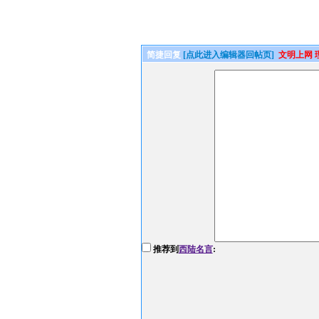
简捷回复
[点此进入编辑器回帖页]
文明上网 
推荐到
西陆名言
: