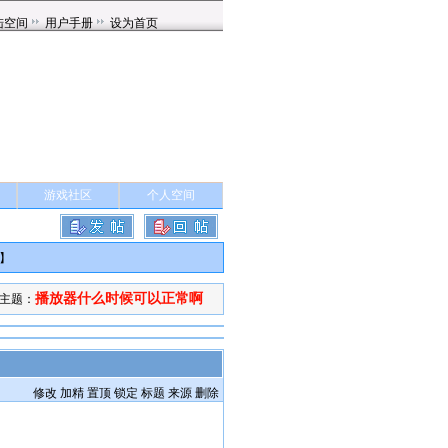
游戏社区
个人空间
】
播放器什么时候可以正常啊
主题：
修改
加精
置顶
锁定
标题
来源
删除