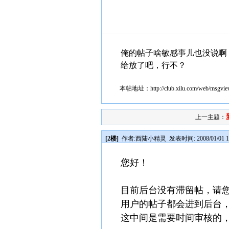
俺的帖子啥敏感事儿也没说啊
给放了吧，行不？
本帖地址：
http://club.xilu.com/web/msgv
上一主题：
[2楼]
作者:
西陆小精灵
发表时间: 2008/01/01 1
您好！
目前后台没有滞留帖，请
用户的帖子都会进到后台
这中间是需要时间审核的