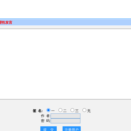
理性发言
签 名:
一
二
三
无
作 者:
密 码:
提 交
注册用户