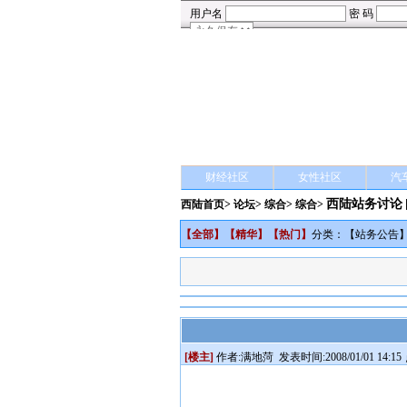
财经社区
女性社区
汽
西陆站务讨论
西陆首页
>
论坛
>
综合
> 综合>
【
全部
】【
精华
】【
热门
】
分类：【
站务公告
[楼主]
作者:
满地菏
发表时间:2008/01/01 14:15