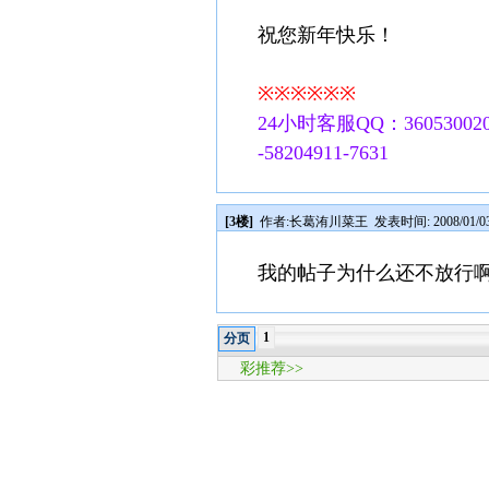
祝您新年快乐！
※※※※※※
24小时客服QQ：360530020
-58204911-7631
[3楼]
作者:
长葛洧川菜王
发表时间: 2008/01/03
我的帖子为什么还不放行
1
分页
彩推荐>>