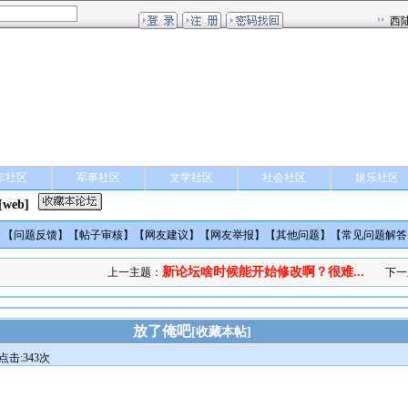
车社区
军事社区
文学社区
社会社区
娱乐社区
[web]
】【
问题反馈
】【
帖子审核
】【
网友建议
】【
网友举报
】【
其他问题
】【
常见问题解答
新论坛啥时候能开始修改啊？很难...
上一主题：
下一
放了俺吧
[
收藏本帖
]
点击:343次