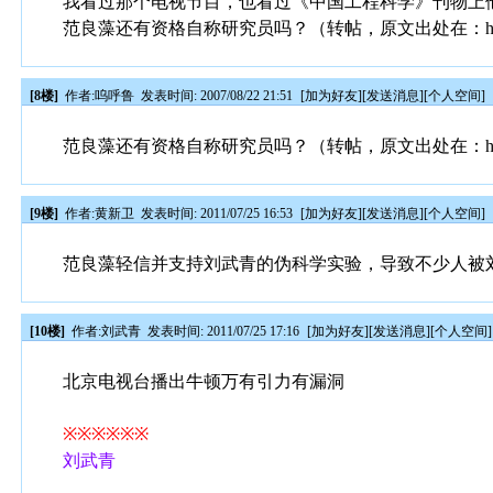
我看过那个电视节目，也看过《中国工程科学》刊物上
范良藻还有资格自称研究员吗？（转帖，原文出处在：http:
[8楼]
作者:
呜呼鲁
发表时间: 2007/08/22 21:51
[
加为好友
][
发送消息
][
个人空间
]
范良藻还有资格自称研究员吗？（转帖，原文出处在：http:
[9楼]
作者:
黄新卫
发表时间: 2011/07/25 16:53
[
加为好友
][
发送消息
][
个人空间
]
范良藻轻信并支持刘武青的伪科学实验，导致不少人被
[10楼]
作者:
刘武青
发表时间: 2011/07/25 17:16
[
加为好友
][
发送消息
][
个人空间
]
北京电视台播出牛顿万有引力有漏洞
※※※※※※
刘武青