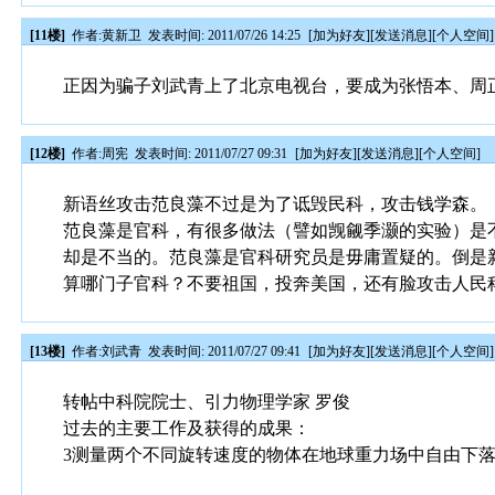
[11楼]
作者:
黄新卫
发表时间: 2011/07/26 14:25
[
加为好友
][
发送消息
][
个人空间
]
正因为骗子刘武青上了北京电视台，要成为张悟本、周
[12楼]
作者:
周宪
发表时间: 2011/07/27 09:31
[
加为好友
][
发送消息
][
个人空间
]
新语丝攻击范良藻不过是为了诋毁民科，攻击钱学森。
范良藻是官科，有很多做法（譬如觊觎季灏的实验）是
却是不当的。范良藻是官科研究员是毋庸置疑的。倒是
算哪门子官科？不要祖国，投奔美国，还有脸攻击人民
[13楼]
作者:
刘武青
发表时间: 2011/07/27 09:41
[
加为好友
][
发送消息
][
个人空间
]
转帖中科院院士、引力物理学家 罗俊
过去的主要工作及获得的成果：
3测量两个不同旋转速度的物体在地球重力场中自由下