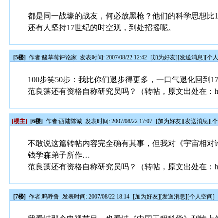
都是同一战壕的战友，何必放黑枪？他们的科学思想比1
还有人坚持17世纪的时空观，到处招摇呢。
[5楼]
作者:
酸草莓评论家
发表时间: 2007/08/22 12:42
[
加为好友
][
发送消息
][
个
100步笑50步：我比你们退步得更多，一口气退化回到1
范良藻还有资格自称研究员吗？（转帖，原文出处在：http:
[楼主]
[6楼]
作者:
西陆陈诚
发表时间: 2007/08/22 17:07
[
加为好友
][
发送消息
][
不敢说这篇转帖内容完全确有其事，但我对《宇宙相对
钱学森弟子所作…
范良藻还有资格自称研究员吗？（转帖，原文出处在：http:
[7楼]
作者:
呜呼鲁
发表时间: 2007/08/22 18:14
[
加为好友
][
发送消息
][
个人空间
]