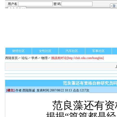
财经社区
女性社区
汽车社区
军事社区
西陆首页
->
论坛
->
学术
-> 物理->
挑战相对论
[http://club.xilu.com/hongbin]
范良藻还有资格自称研究员吗？（
[楼主]
作者:
西陆陈诚
发表时间:2007/08/22 10:13
点击:1217次
范良藻还有资
——揭揭“篇篇都是经