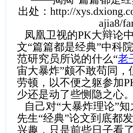
出处：
http://xys.dxiong.
ajia8/fa
凤凰卫视的
PK
大辩论
文“篇篇都是经典”中科
范研究员所说的什么“
老
宙大暴炸”颇不敢苟同，
劳顿，以不便之躯参加
P
少还是动了些恻隐之心
自己对“大暴炸理论”
先生“经典”论文到底都
兴趣，只是前些日子看了