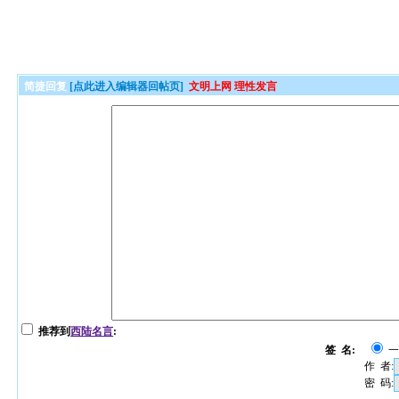
简捷回复
[点此进入编辑器回帖页]
文明上网 理性发言
推荐到
西陆名言
:
签 名:
作 者:
密 码: