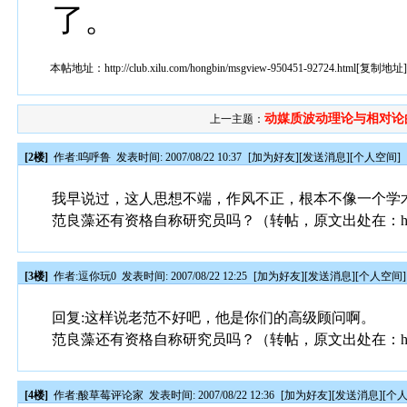
了。
本帖地址：
http://club.xilu.com/hongbin/msgview-950451-92724.html
[
复制地址
动媒质波动理论与相对论
上一主题：
[2楼]
作者:
呜呼鲁
发表时间: 2007/08/22 10:37
[
加为好友
][
发送消息
][
个人空间
]
我早说过，这人思想不端，作风不正，根本不像一个学
范良藻还有资格自称研究员吗？（转帖，原文出处在：http:
[3楼]
作者:
逗你玩0
发表时间: 2007/08/22 12:25
[
加为好友
][
发送消息
][
个人空间
]
回复:这样说老范不好吧，他是你们的高级顾问啊。
范良藻还有资格自称研究员吗？（转帖，原文出处在：http:
[4楼]
作者:
酸草莓评论家
发表时间: 2007/08/22 12:36
[
加为好友
][
发送消息
][
个