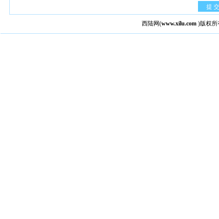
提 
西陆网
(
www.xilu.com
)版权