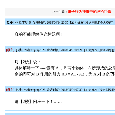
量子行为神奇中的理论问题
上一主题：
[2楼]
作者:
丁明良
发表时间: 2018/04/14 20:35
[
加为好友
][
发送消息
][
个人空间
]
真的不能理解你这标题啊！
[楼主]
[3楼]
作者:
xujunjie028
发表时间: 2018/04/27 09:21
[
加为好友
][
发送消息
][
对【2楼】说：
具体解释一下 ---- 设有 A ，B 两个物体，A 所形成
余的即可对 B 作用的引力 A3 = A1 - A2，为 A 对
[楼主]
[4楼]
作者:
xujunjie028
发表时间: 2018/05/04 07:30
[
加为好友
][
发送消息
][
请【2楼】回应一下！……