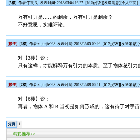
[5楼]
作者:
丁明良
发表时间: 2018/05/04 16:27
[
加为好友
][
发送消息
][
个人空间
]
万有引力是……的剩余，万有引力是剩余？
不好意思，实难评论。
[楼主]
[6楼]
作者:
xujunjie028
发表时间: 2018/05/05 09:46
[
加为好友
][
发送消息
][
对【3楼】说：
只有这样，才能解释万有引力的本质。至于物体总引力
[楼主]
[7楼]
作者:
xujunjie028
发表时间: 2018/05/09 06:41
[
加为好友
][
发送消息
][
对【6楼】说：
再者，物体 A 和 B 当初是如何形成的，这有待于对宇
分页
1
精彩推荐>>