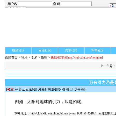
财经社区
女性社区
汽车社区
军事社区
西陆首页
->
论坛
->
学术
-> 物理->
挑战相对论
[http://club.xilu.com/hongbin]
上一主题：
万有引力乃是
[楼主]
作者:
xujunjie028
发表时间:2018/04/08 08:14
点击:0次
例如，太阳对地球的引力，即是如此。
本帖地址：
http://club.xilu.com/hongbin/msgview-950451-451831.html
[
复制地