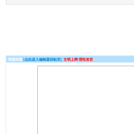
简捷回复
[点此进入编辑器回帖页]
文明上网 理性发言