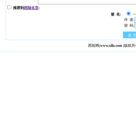
推荐到
西陆名言
:
签 名:
作 者:
密 码:
提 
西陆网
(
www.xilu.com
)版权