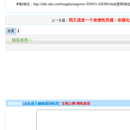
本帖地址：
http://club.xilu.com/hongbin/msgview-950451-438386.html
[
复制地
我又迸发一个发难性灵感：依据化..
上一主题：
分页
1
精彩推荐>>
简捷回复
[点此进入编辑器回帖页]
文明上网 理性发言