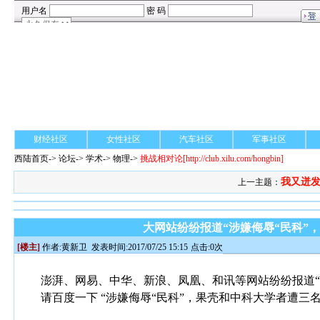
财经社区
女性社区
汽车社区
军事社区
西陆首页
->
论坛
->
学术
-> 物理->
挑战相对论
[http://club.xilu.com/hongbin]
我又迸发
上一主题：
大网站纷纷报道“涉嫌侮辱“民科”
[楼主]
作者:
黄新卫
发表时间:2017/07/25 15:15
点击:0次
澎湃、网易、中华、新浪、凤凰、和讯等网站纷纷报道“
请百度一下 “涉嫌侮辱“民科”，果壳和中科大学者遭三