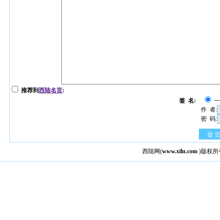
推荐到
西陆名言
:
签 名:
作 者:
密 码:
提 
西陆网
(
www.xilu.com
)版权