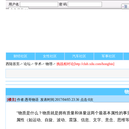
财经社区
女性社区
汽车社区
军事社区
西陆首页
->
论坛
->
学术
-> 物理->
挑战相对论
[http://club.xilu.com/hongbin]
[楼主]
作者:
愚哥物语
发表时间:2017/04/05 23:36
点击:0次
“物质是什么？物质就是拥有质量和体量这两个最基本属性的事
属性（如运动、自旋、波动、震荡、信息、文字、意念、思维等