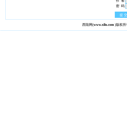
作 者:
密 码:
提 
西陆网
(
www.xilu.com
)版权