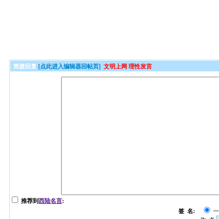
简捷回复
[点此进入编辑器回帖页]
文明上网 理性发言
推荐到
西陆名言
:
签 名: