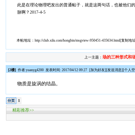
此是在理论物理吧发出的普通帖子，就是这两句话，也被他们
脉啊？2017-4-5
本帖地址：
http://club.xilu.com/hongbin/msgview-950451-435634.html
[
复制地
场的三种形式和
上一主题：
[2楼]
作者:
yuanyg4200
发表时间: 2017/04/12 09:27
[
加为好友
][
发送消息
][
个人
物质是旋涡的结晶。
分页
1
精彩推荐>>