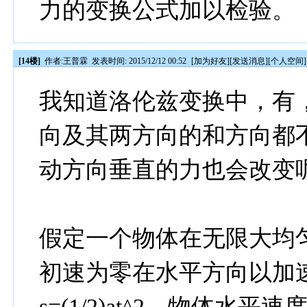
力的变换公式加以检验。
[14楼]
作者:
王普霖
发表时间: 2015/12/12 00:52
[
加为好友
][
发送消息
][
个人空间
]
我知道洛伦兹变换中，有，y
向及其两方向的和方向都
动方向垂直的力也会改变
假定一个物体在无限大均
初速为零在水平方向以加速
s=(1/2)at^2，物体水