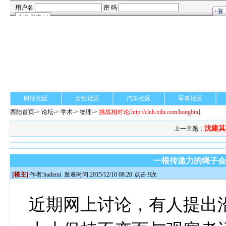
财经社区
女性社区
汽车社区
军事社区
西陆首页
->
论坛
->
学术
-> 物理->
挑战相对论
[http://club.xilu.com/hongbin]
沈建其
上一主题：
一根传递力的绳子
[楼主]
作者:
hudemi
发表时间:2015/12/10 08:20
点击:9次
近期网上讨论，有人提出