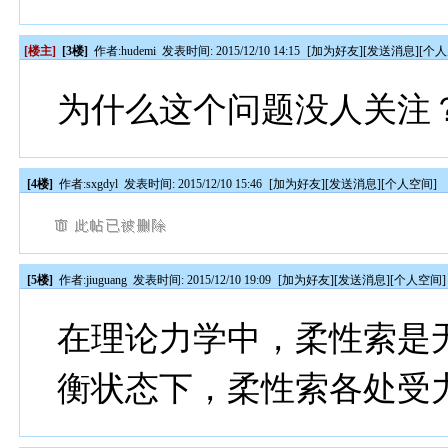
[楼主]
[3楼]
作者:
hudemi
发表时间: 2015/12/10 14:15
[
加为好友
][
发送消息
][
个人
为什么这个问题没人关注
[4楼]
作者:
sxgdyl
发表时间: 2015/12/10 15:46
[
加为好友
][
发送消息
][
个人空间
]
[5楼]
作者:
jiuguang
发表时间: 2015/12/10 19:09
[
加为好友
][
发送消息
][
个人空间
]
在理论力学中，柔性索是
衡状态下，柔性索各处受