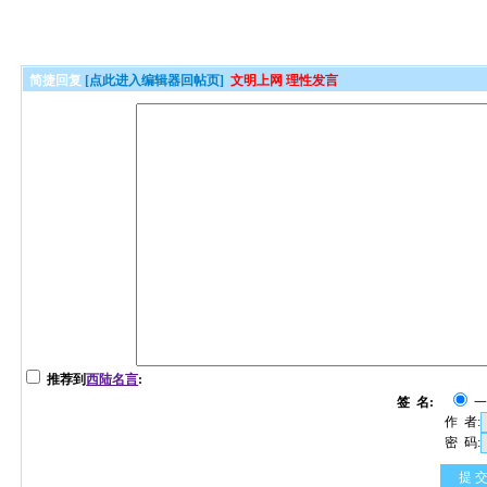
简捷回复
[点此进入编辑器回帖页]
文明上网 理性发言
推荐到
西陆名言
:
签 名:
作 者:
密 码:
提 