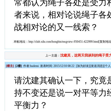
常都认为绳子各处是受力
者来说，相对论说绳子各
战相对论的又一线索？
本帖地址：
http://club.xilu.com/hongbin/msgview-950451-422999.html
[
复制地
沈建其，这两天我谈到的绳子受力.
上一主题：
[楼主]
[2楼]
作者:
hudemi
发表时间: 2015/12/10 08:22
[
加为好友
][
发送消息
][
个人
请沈建其确认一下，究竟
持不变还是说一对平等力
平衡力？