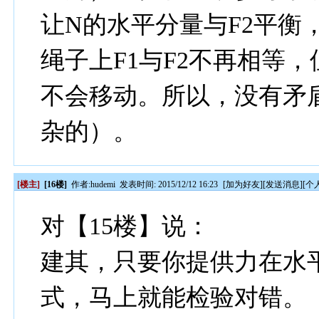
让N的水平分量与F2平衡
绳子上F1与F2不再相等
不会移动。所以，没有矛
杂的）。
[楼主]
[16楼]
作者:
hudemi
发表时间: 2015/12/12 16:23
[
加为好友
][
发送消息
][
个
对【15楼】说：
建其，只要你提供力在水
式，马上就能检验对错。