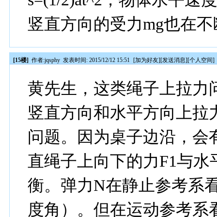
竖直方向的受力mg也在不
[15楼]
作者:
jqsphy
发表时间: 2015/12/12 15:51
[
加为好友
][
发送消息
][
个人空间
]
黄先生，这类绳子上拉力
竖直方向和水平方向上拉
问题。因为桌子边沿，会
直绳子上向下的力F1与水
衡。弹力N在静止参考系看
度角）。但在运动参考系