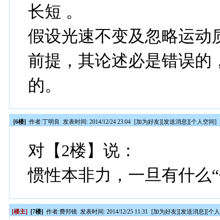
长短 。
假设光速不变及忽略运动
前提，其论述必是错误的
的
[6楼]
作者:
丁明良
发表时间: 2014/12/24 23:04
[
加为好友
][
发送消息
][
个人空间
]
对【2楼】说：
惯性本非力，一旦有什么“
[楼主]
[7楼]
作者:
费邦镜
发表时间: 2014/12/25 11:31
[
加为好友
][
发送消息
][
个