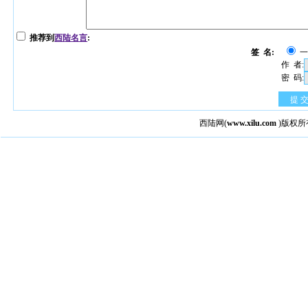
推荐到
西陆名言
:
签 名:
作 者:
密 码:
提 
西陆网
(
www.xilu.com
)版权