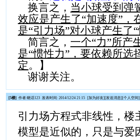
换言之，
当小球受到弹
效应是产生了“加速度”，
是“引力场”对小球产生了“
简言之，
一个“力”所产
是“惯性力”，要依赖所选
定
。】
谢谢关注。
[5楼]
作者:
晓话123
发表时间: 2014/12/24 21:15
[
加为好友
][
发送消息
][
个人空间
]
引力场方程式非线性，楼
模型是近似的，只是与爱