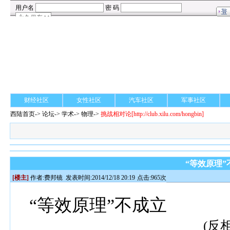
财经社区
女性社区
汽车社区
军事社区
西陆首页
->
论坛
->
学术
-> 物理->
挑战相对论
[http://club.xilu.com/hongbin]
“等效原理”
[楼主]
作者:
费邦镜
发表时间:2014/12/18 20:19
点击:965次
“等效原理”不成立
(
反