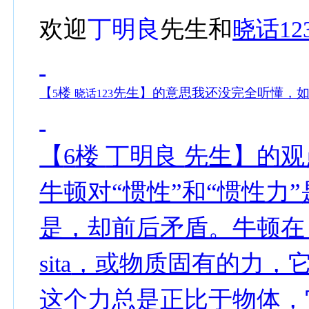
欢迎
丁明良
先生和
晓话12
【
楼
先生】的意思我还没完全听懂，
5
晓话123
【
楼
丁明良
先生】的观
6
牛顿对“惯性”和“惯性力
是，却前后矛盾。牛顿在
，或物质固有的力，
sita
这个力总是正比于物体，