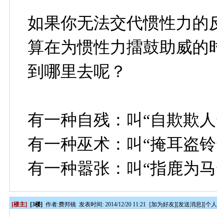
如果你无法交代惯性力的
算在为惯性力擂鼓助威的
到哪里去呢？
有一种自残：叫“自欺欺人
有一种巫术：叫“掩耳盗铃
有一种嚣张：叫“指鹿为马
[楼主]
[3楼]
作者:
费邦镜
发表时间: 2014/12/20 11:21
[
加为好友
][
发送消息
][
个