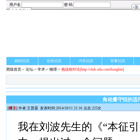
财经社区
女性社区
汽车社区
军事社区
西陆首页
->
论坛
->
学术
-> 物理->
挑战相对论
[http://club.xilu.com/hongbin]
角动量守恒的适
[楼主]
作者:
王普霖
发表时间:2014/10/11 21:16
点击:225次
我在刘波先生的《“本征引