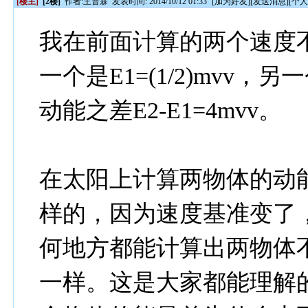
[楼主]
[2楼]
作者:
王普霖
发表时间: 2014/10/12 01:33
[
加为好友
][
发送消息
][
个
我在前面计算的两个速度
一个是E1=(1/2)mvv，另
动能之差E2-E1=4mvv。
在太阳上计算两物体的动
样的，因为速度基准变了
何地方都能计算出两物体
一样。这是大家都能理解