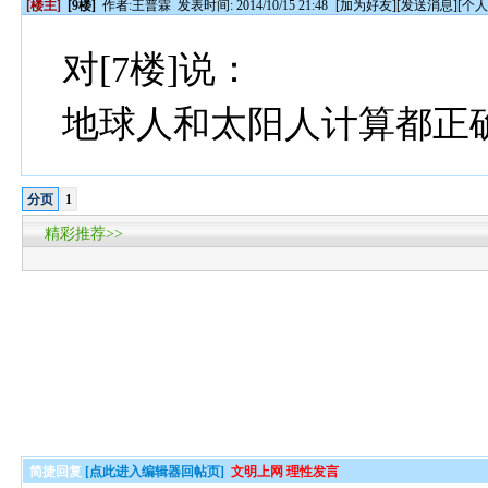
[楼主]
[9楼]
作者:
王普霖
发表时间: 2014/10/15 21:48
[
加为好友
][
发送消息
][
个
对[7楼]说：
地球人和太阳人计算都正
分页
1
精彩推荐>>
简捷回复
[点此进入编辑器回帖页]
文明上网 理性发言