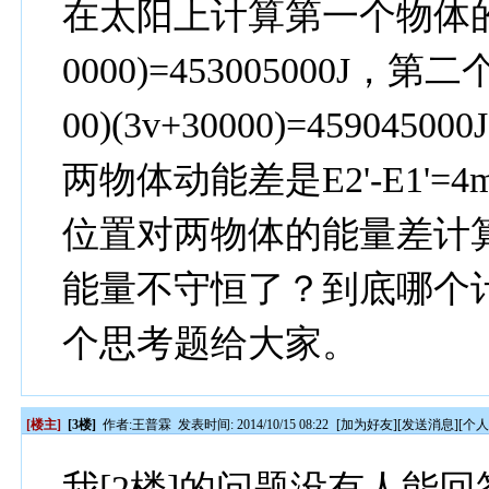
在太阳上计算第一个物体的动能E1'
0000)=453005000J，第二
00)(3v+30000)=459045000
两物体动能差是E2'-E1'=4mv
位置对两物体的能量差计算
能量不守恒了？到底哪个
个思考题给大家。
[楼主]
[3楼]
作者:
王普霖
发表时间: 2014/10/15 08:22
[
加为好友
][
发送消息
][
个
我[2楼]的问题没有人能