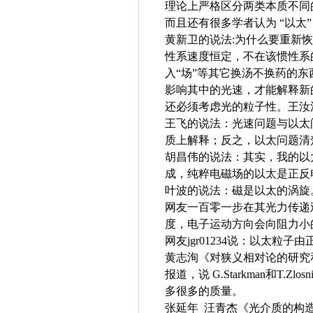
理论上严格区分两类本质不同
而且还有很多学者认为 “以太
黄新卫的说法:为什么要重新
性系速度恒定，不在该惯性系
入“场”等其它换汤不换药的
影响其中的光速，才能解释新
还必须考虑光的粒子性。王汝
王飞的说法：光速问题与以太
质上解释；反之，以太问题清
胡昌伟的说法：其实，我的以
成，纯粹电磁场的以太是正反
叶波的说法：磁是以太的涡旋
网友一百零一步在其光力传递
度，电子运动方向会向阻力小
网友jgr01234说：以太粒子
黄志洵《对狭义相对论的研究和讨
报道，说 G.Starkman和
多很多的质量。
张延年 汪青杰《光介质的构