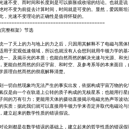
光速不变、而时间和长度则是可以膨胀或收缩的结论。也就是说
绝对不变为前提去计算时间，时间就是可变的。显然，爱因斯坦
此，光速不变理论的正确性是值得怀疑的。
=========================================
论的完整框架》节选
统一了天上的力与地上的力之后，只因用其解释不了电磁与黑体
适用于宏观低速领域，所以也就没有人会想到就用牛顿力学的基
统一、及揭示光的本质；也能自然而然的解决光速与光源、和光
，更能自然而然的归还宇宙、和时空、及参考系等的本来面目，
学原理自然而然的彻底解释清楚。
刻一切自然现象均无法产生的事实出发，依据构成宇宙万物的化
氢仅是由一个在轨道上公转的质子构成的无核星系；也能用行星
子间的万有引力；更能用天体的摄动直接揭示电磁光热声等波动
的实质；据此我们就可以直接用牛顿力学来否定并取代电磁论与
，建立起来的数学性质的错误假说。
对论则都是在数学错误的基础上，建立起来的哲学性质的错误假