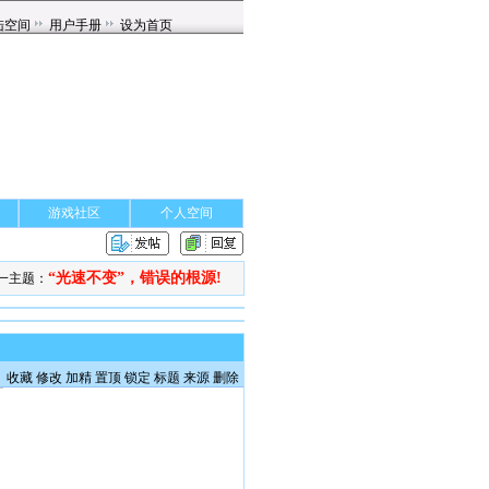
游戏社区
个人空间
“光速不变”，错误的根源!
一主题：
收藏
修改
加精
置顶
锁定
标题
来源
删除