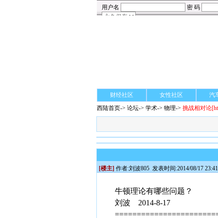
财经社区
女性社区
汽
西陆首页
->
论坛
->
学术
-> 物理->
挑战相对论
[h
[楼主]
作者:
刘波805
发表时间:2014/08/17 23:41
牛顿理论有哪些问题？
刘波 2014-8-17
=======================