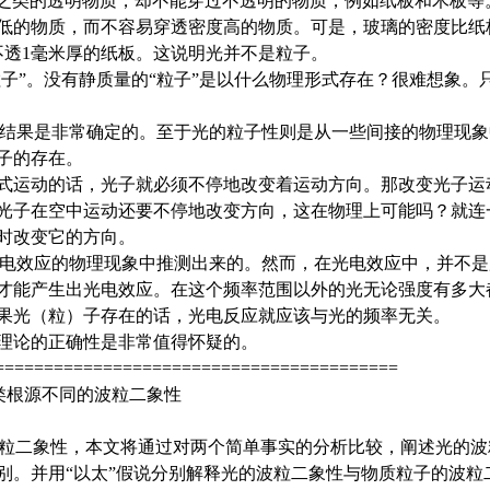
水之类的透明物质，却不能穿过不透明的物质，例如纸板和木板等
低的物质，而不容易穿透密度高的物质。可是，玻璃的密度比纸
不透1毫米厚的纸板。这说明光并不是粒子。
“粒子”。没有静质量的“粒子”是以什么物理形式存在？很难想象
性结果是非常确定的。至于光的粒子性则是从一些间接的物理现
子的存在。
形式运动的话，光子就必须不停地改变着运动方向。那改变光子运
光子在空中运动还要不停地改变方向，这在物理上可能吗？就连
时改变它的方向。
光电效应的物理现象中推测出来的。然而，在光电效应中，并不
才能产生出光电效应。在这个频率范围以外的光无论强度有多大
果光（粒）子存在的话，光电反应就应该与光的频率无关。
理论的正确性是非常值得怀疑的。
=========================================
两类根源不同的波粒二象性
有波粒二象性，本文将通过对两个简单事实的分析比较，阐述光的
别。并用“以太”假说分别解释光的波粒二象性与物质粒子的波粒