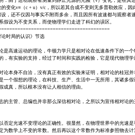
明：由于运动观察者测量到静止光源的光频（v）变化，是在其运
的变化v≡（c + u）v/c，所以若其合成不变则无多普勒效应
）的假设，还不仅因与事实不附而多余，而且因所有波速都与观察者
系假设为不变关系，而使物理学们走进了科幻的误区。
=========================================
对论时局的认识》节选
是高速运动的理论，牛顿力学只是相对论在低速条件下的一个
的，有实验的支持，经过了时间和实践的检验，它是现代物理学
论本身不自洽，没有真正有效的实验来证明，相对论的桂冠并
是一个假想的理论，在科技、生产、生活中一无所用，其诸多假
假成真，所以根本没有让人相信的理由。
的主管、总编也并非那么深信相对论，之所以为宣传相对论的
以否定光速不变理论的正确性。很显然，在物理世界中的光速是
定为数学上不变的常数。然后再以这个常数作为标准参照物去计