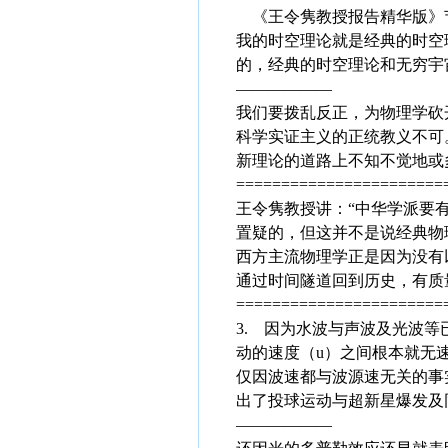
《王令隽教授报告精华版》
我的时空理论就是经典的时空
的，经典的时空理论和无穷宇
——————
我们要拨乱反正，为物理学砍
科学实证主义的正统教义不可
新理论的道路上不知不觉地或
=======================
王令隽教授讲：“中华学派要
置疑的，但这并不是说经典物
西方主流物理学正是因为没有
通过时间隧道回到历史，有质
=======================
3. 因为水波与声波及光波
动的速度（u）之间根本就无速
仅因波速都与波源速无关的事
出了投球运动与超新星爆发及
——————