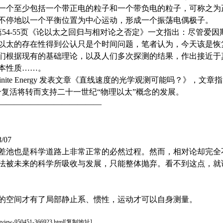
一个至少包括一个带正电的粒子和一个带负电的粒子，可称之为
不停地以一个平衡位置为中心运动，形成一个振荡电偶极子。
期第54-55页《论以太之回归与相对论之否定》一文指出：尽管爱因
以太的存在性得到公认只是个时间问题，笔者认为，今天该是恢
们根据现有的基础理论，以及人们多次探测的结果，作出接近于
本性质……。
finite Energy 发表文章《直线速度的光学观测可能吗？》，文
个复活将转而支持二十一世纪“物理以太”概念的发展。
—————————————
/07
差池也是科学道路上非常正常的必然过程。然而，相对论却完全
法被未来的科学所吸收与发展，只能整体抛弃。看不到这点，就
的空间才有了局部静止系、惯性，运动才可以自身测量。
sgview-950451-366923.html
[
复制地址
]