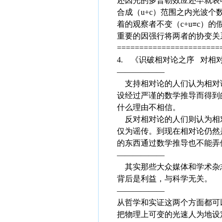
还因光的多普勒效应还早就表
合成（u+c）范围之内光波个数
着的观察者不变（c+u≡c
重要的因强行将两者的协变关
=======================
4. 《识破相对论之序 对相
——————
支持相对论的人们认为相对论
设经过严谨的数学推导而得到
什么理由不相信。
反对相对论的人们则认为相对
仅为谣传。到现在相对论仍然
的东西通过数学推导也不能弄
——————
其实那些大众媒体和学术杂志
背后是利益，与科学无关。
——————
从哲学和实证这两个方面都可
把物理上可变的光速人为地设