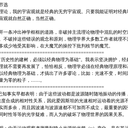
节选
理论，我的宇宙观就是经典的无穷宇宙观。只要我能证明对经典
宙观就自然正确，当然正确。
开一条冲出神学框框的道路，非破掉主流理论物理中混乱的时空
。不破掉这些错误的观念和原则，物理学界大多数工作者就理不
多或少地受其影响，在大魔咒的操控下批判枝节的魔咒。
=========================================
有历史性的建树，必须以经典物理为基础”。我表示坚决拥护，经
理就不需要再发展了，恰恰相反，物理学必须在经典物理原理和
以经典物理为基础，才搞出了许多谬论，比如：光速不变，时间
量为零的粒子，……。
=========================================
等已知事实早都表明：由于这些波动都是波源随时随地振动的传播
度合成的相对性关系，因此爱因斯坦的光速相对运动着的光源不变
实而多余，而且因波速与波源速都不可加而不成立，最重要的因
同时性等等的光学疑难，而人为的破坏了物理世界的因果关系。