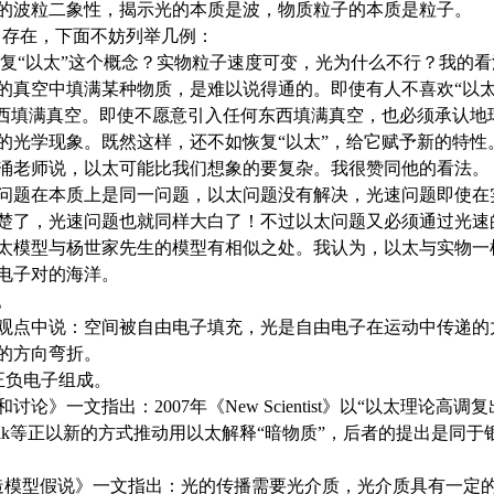
的波粒二象性，揭示光的本质是波，物质粒子的本质是粒子。
” 存在，下面不妨列举几例：
恢复“以太”这个概念？实物粒子速度可变，光为什么不行？我的
的真空中填满某种物质，是难以说得通的。即使有人不喜欢“以太
东西填满真空。即使不愿意引入任何东西填满真空，也必须承认地
的光学现象。既然这样，还不如恢复“以太”，给它赋予新的特性
涌老师说，以太可能比我们想象的要复杂。我很赞同他的看法。
问题在本质上是同一问题，以太问题没有解决，光速问题即使在
楚了，光速问题也就同样大白了！不过以太问题又必须通过光速
太模型与杨世家先生的模型有相似之处。我认为，以太与实物一
电子对的海洋。
。
观点中说：空间被自由电子填充，光是自由电子在运动中传递的
的方向弯折。
由正负电子组成。
论》一文指出：2007年《New Scientist》以“以太理论高
T.Zlosnik等正以新的方式推动用以太解释“暗物质”，后者的提出
造模型假说》一文指出：光的传播需要光介质，光介质具有一定