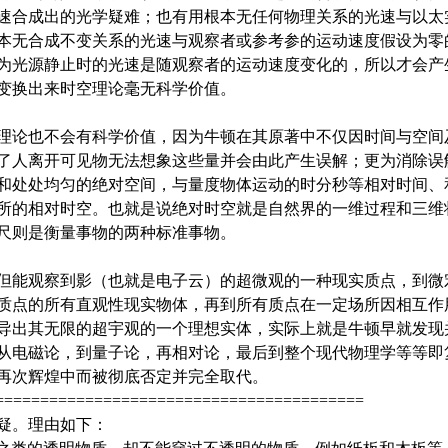
速合成出的光学疑难；也有用根本无任何物理关系的光速与以太
本无合成不变关系的光速与观察者或参考参的运动速度假设为零
为光源静止时的光速是随观察者的运动速度变化的，所以才会产
变换出来时空理论毫无科学价值。
理论也不会有科学价值，因为牛顿在其原著中不仅因时间与空间
了人离开可见物无法想象这些量并会由此产生误解；更为消除误
和处处均匀的绝对空间，与量度物体运动的时分秒等相对时间、
所的相对时空。也就是说绝对时空就是自然界的一维过程和三维
尺则是衡量事物的两种标准事物。
但能观察到影（也就是电子云）的超微观的一种现实质点，到微
质点的所有直观性现实物体，再到所有质点在一定场所因相互作
导出其无限的超宇观的一个理想实体，实际上就是牛顿早就发现
从电磁论，到量子论，再相对论，最后到整个现代物理学等等即
再次辉煌中而被彻底否定并完全取代。
=========================================
怀疑。理由如下：