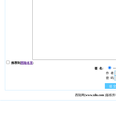
推荐到
西陆名言
:
签 名:
作 者:
密 码:
提 
西陆网
(
www.xilu.com
)版权