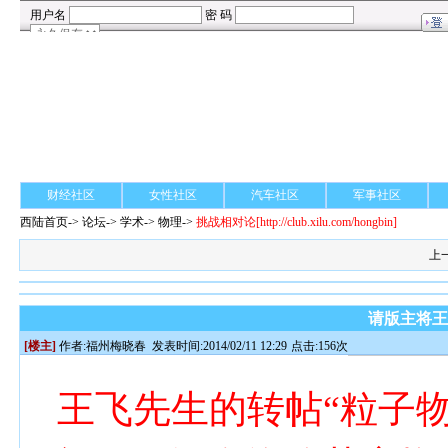
财经社区
女性社区
汽车社区
军事社区
西陆首页
->
论坛
->
学术
-> 物理->
挑战相对论
[http://club.xilu.com/hongbin]
上
请版主将
[楼主]
作者:
福州梅晓春
发表时间:2014/02/11 12:29
点击:156次
王飞先生的转帖“粒子