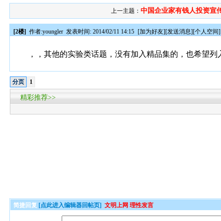
中国企业家有钱人投资宣传科
上一主题：
[2楼]
作者:
youngler
发表时间: 2014/02/11 14:15
[
加为好友
][
发送消息
][
个人空间
]
，，其他的实验类话题，没有加入精品集的，也希望列
分页
1
精彩推荐>>
简捷回复
[点此进入编辑器回帖页]
文明上网 理性发言