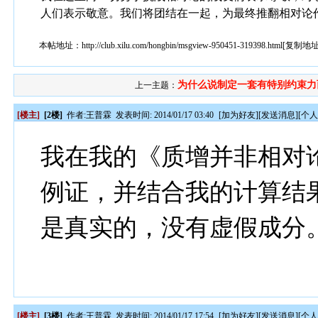
人们表示敬意。我们将团结在一起，为最终推翻相对论
本帖地址：
http://club.xilu.com/hongbin/msgview-950451-319398.html
[
复制地
为什么说制定一套有特别约束力而.
上一主题：
[楼主]
[2楼]
作者:
王普霖
发表时间: 2014/01/17 03:40
[
加为好友
][
发送消息
][
个
我在我的《质增并非相对
例证，并结合我的计算结
是真实的，没有虚假成分
[楼主]
[3楼]
作者:
王普霖
发表时间: 2014/01/17 17:54
[
加为好友
][
发送消息
][
个