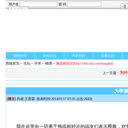
财经社区
女性社区
汽车社区
军事社区
西陆首页
->
论坛
->
学术
-> 物理->
挑战相对论
[http://club.xilu.com/hongbin]
为什
上一主题：
为季
[楼主]
作者:
王普霖
发表时间:2014/01/17 03:36
点击:264次
我在我的《质增并非相对论效应》一贴中，援引不同的
的，没有虚假成分。
我在这里向一切勇于挑战相对论的战友们表示尊敬，对