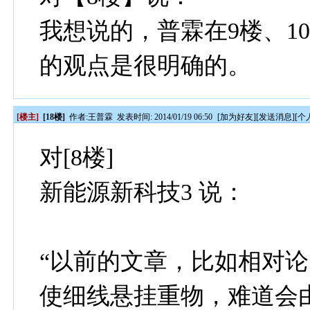
我想说的，普霖在9楼、1
的观点是很明确的。
[楼主]
[18楼]
作者:
王普霖
发表时间: 2014/01/19 06:50
[
加为好友
][
发送消息
][
个
对[8楼]
新能源新科技3 说：
“以前的文章，比如相对
使细线悬挂重物，难道会