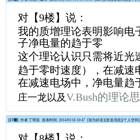
对【9楼】说：
我的质增理论表明影响电
子净电量的趋于零
这个理论认识只需将近光
趋于零时速度），在减速
在减速电场中，
净电量趋
V.Bush的理
庄一龙以及
[17楼]
作者:
丁明良
发表时间: 2014/01/18 10:47
[
加为好友
][
发送消息
][
个人空间
]
对【8楼】说：