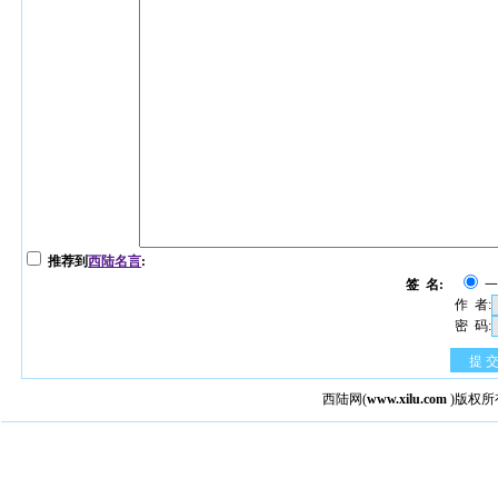
推荐到
西陆名言
:
签 名:
作 者:
密 码:
提 
西陆网
(
www.xilu.com
)版权