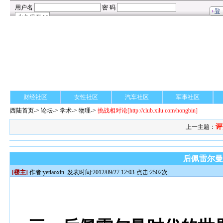
财经社区
女性社区
汽车社区
军事社区
西陆首页
->
论坛
->
学术
-> 物理->
挑战相对论
[http://club.xilu.com/hongbin]
评
上一主题：
后佩雷尔
[楼主]
作者:
yetiaoxin
发表时间:2012/09/27 12:03
点击:2502次