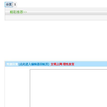
分页
1
精彩推荐>>
简捷回复
[点此进入编辑器回帖页]
文明上网 理性发言