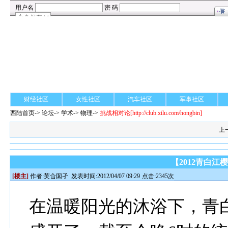
财经社区
女性社区
汽车社区
军事社区
西陆首页
->
论坛
->
学术
-> 物理->
挑战相对论
[http://club.xilu.com/hongbin]
上
【2012青白
[楼主]
作者:
芙仚囡孑
发表时间:2012/04/07 09:29
点击:2345次
在温暖阳光的沐浴下，青