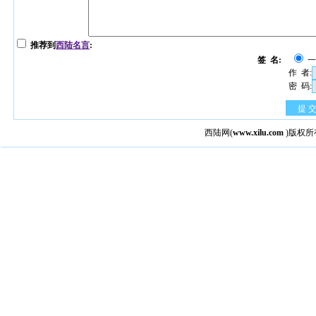
推荐到
西陆名言
:
签 名:
作 者:
密 码:
提 
西陆网
(
www.xilu.com
)版权