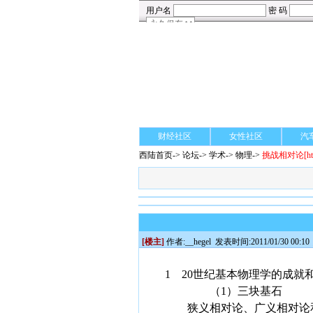
财经社区
女性社区
汽
西陆首页
->
论坛
->
学术
-> 物理->
挑战相对论
[h
[楼主]
作者:
__hegel
发表时间:2011/01/30 00:10
1 20世纪基本物理学的成就
（1）三块基石
狭义相对论、广义相对论和量