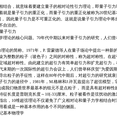
结合，就意味着要建立量子的相对论性引力理论，即量子引力
着就是量子引力的重正化，而量子引力的重正化被称为20世纪基
纲， 因此量子引力是不可重正化的。这就是说量子引力理论中将
不自洽的。
量子引力
论的核心问题。70年代中期以来对量子引力的研究，人们曾
论的简称。1971年，P. 雷蒙德等人在量子场论中提出一种新
旋为整数的粒子（玻色子）之间的对称性，称为超对称性。在超
定域超对称性。由此建立的超引力有简单超引力和扩充超引力，在
年代末期的一次国际性的超引力会议上，人们曾举杯庆贺"为爱因
导出粒子的手征性，这样在80年代中期后，对超引力的研究就衰
力的途径中，1981年，M.格林和J.许瓦兹提出了超弦模型，
构成我们物质世界最基本的组元不是点粒子， 而是具有超对称性
征长度是普朗克长度～10[-33]厘米。粒子被看作是弦扰动的激
指出，10维超弦理论不仅避免了广义相对论和量子力学相结合时
用看成是一种基本作用的各个不同的侧面。
基本物理学