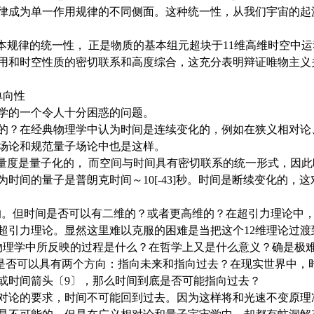
律成为单一作用规律的不同侧面。这种统一性，从我们宇宙的起
律的统一性， 正是物质的基本组元超块于11维高维时空中运
用和时空性质的密切联系和高度综合，这充分表明辩证唯物主义
向性
学的一个令人十分困惑的问题。
？在经典物理学中认为时间是连续变化的，例如在狭义相对论
场论和规范量子场论中也是这样。
度是量子化的， 而空间与时间具有密切联系的统一形式，因此
时间的量子是普朗克时间～10[-43]秒。时间是断续变化的，
。但时间是否可以有二维的？或者更高维的？在超引力理论中，
维超引力理论。显然这里难以克服的困难是当把这个12维理论过渡
物理学中所反映的过程是什么？在哲学上又是什么意义？确是极
否可以具有两个方向：指向未来和指向过去？在现实世界中，
或时间箭头〔9〕，那么时间到底是否可能指向过去？
论的要求，时间不可能回到过去。因为这样将和光速不变原理