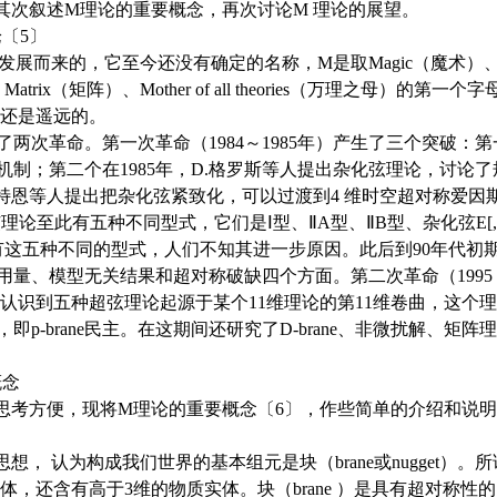
次叙述M理论的重要概念，再次讨论M 理论的展望。
〔5〕
而来的，它至今还没有确定的名称，M是取Magic（魔术）、Myst
Matrix（矩阵）、Mother of all theories（万理之母）的
熟还是遥远的。
革命。第一次革命（1984～1985年）产生了三个突破：第一
；第二个在1985年，D.格罗斯等人提出杂化弦理论，讨论了规范群E
.威特恩等人提出把杂化弦紧致化，可以过渡到4 维时空超对称爱因
至此有五种不同型式，它们是Ⅰ型、ⅡA型、ⅡB型、杂化弦E[,8]×
有这五种不同的型式，人们不知其进一步原因。此后到90年代初
量、模型无关结果和超对称破缺四个方面。第二次革命（1995 ～
认识到五种超弦理论起源于某个11维理论的第11维卷曲，这个理
p-brane民主。在这期间还研究了D-brane、非微扰解、矩
念
考方便，现将M理论的重要概念〔6〕，作些简单的介绍和说明
 认为构成我们世界的基本组元是块（brane或nugget）。
的体，还含有高于3维的物质实体。块（brane ）是具有超对称