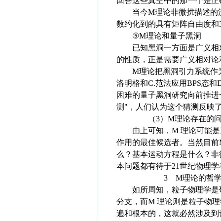
回答这些真空中的那一个是正
当今M理论非微扰描述的流行
数约化到的具有矩阵自由度和
⑤M理论和量子黑洞
已知黑洞一方面是广义相对
的性质，正是需要广义相对论
M理论把黑洞引力系统作为bran
洛明格和C.范法应用BPS态和
困难的量子黑洞研究向前推进一
测"，人们认为这个猜测反映
（3）M理论存在的问题
由上可知，M 理论可能是
作用的最佳候选者。当然目前
么？基本运动方程是什么？非
本问题都有待于21世纪物理
3 M理论的哲学
如所周知，粒子物理学是研
分支，而M 理论则是粒子物
遍和根本的，这就必然涉及到