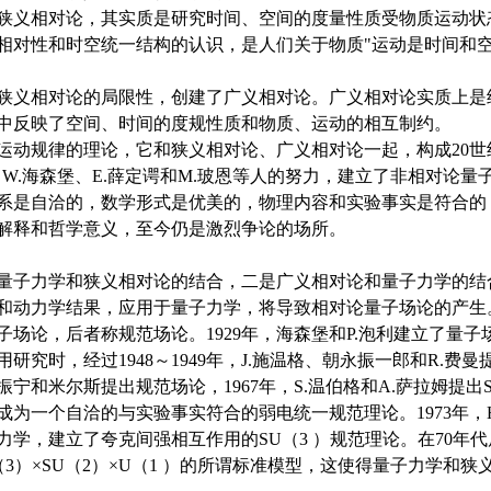
立狭义相对论，其实质是研究时间、空间的度量性质受物质运动状
相对性和时空统一结构的认识，是人们关于物质"运动是时间和空
狭义相对论的局限性，创建了广义相对论。广义相对论实质上是
中反映了空间、时间的度规性质和物质、运动的相互制约。
规律的理论，它和狭义相对论、广义相对论一起，构成20世纪
罗意、W.海森堡、E.薛定谔和M.玻恩等人的努力，建立了非相对论
体系是自洽的，数学形式是优美的，物理内容和实验事实是符合的
解释和哲学意义，至今仍是激烈争论的场所。
子力学和狭义相对论的结合，二是广义相对论和量子力学的结
动力学结果，应用于量子力学，将导致相对论量子场论的产生
场论，后者称规范场论。1929年，海森堡和P.泡利建立了量
研究时，经过1948～1949年，J.施温格、朝永振一郎和R.费
振宁和米尔斯提出规范场论，1967年，S.温伯格和A.萨拉姆提出S
为一个自洽的与实验事实符合的弱电统一规范理论。1973年，H.
学，建立了夸克间强相互作用的SU（3 ）规范理论。在70年
（3）×SU（2）×U（1 ）的所谓标准模型，这使得量子力学和