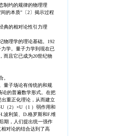
态制约的规律的物理理
间的本质"〔2〕揭示过程
经典的相对论性引力理
物理学的理论基础。192
量子力学。量子力学到现在已
，而且它已成为20世纪物
合。
。量子场论有传统的和规
子场论的普遍数学形式。在把
曼提出重正化理论，从而建立
U（2）×U（1 ）弱作用和
波利策、D.格罗斯和F.维
代后期，人们提出统一强作
狭义相对论的结合达到了高