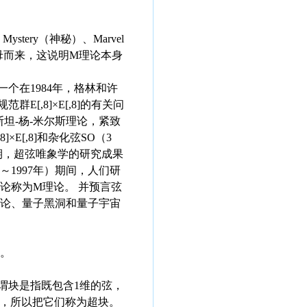
ery（神秘）、Marvel
第一个字母而来，这说明M理论本身
个在1984年，格林和许
[,8]×E[,8]的有关问
斯坦-杨-米尔斯理论，紧致
E[,8]和杂化弦SO（3
期，超弦唯象学的研究成果
1997年）期间，人们研
论称为M理论。 并预言弦
阵理论、量子黑洞和量子宇宙
。
所谓块是指既包含1维的弦，
性的，所以把它们称为超块。