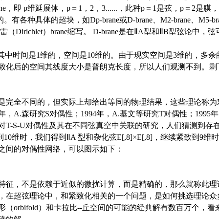
e，即 p维延展体，p＝1，2，3......，此种p＝1是弦，p＝2是
。有各种具体的超块，如Dp-brane或D-brane、M2-brane、M5-br
雷（Dirichlet）brane缩写。 D-brane是在ⅡA型和ⅡB型弦
中时间是1维的，空间是10维的。由于现实空间是3维的，多余
致化后的空间其线度大小是普朗克长度，所以人们观测不到。剩
完全不同的，但实际上却给出等同的物理结果，这些理论称为
年，A.森研究S对偶性；1994年，A.基文等研究T对偶性；1995
期间，对T-S-U对偶性及其在不同弦真空中关联的研究，人们猜测到
0维时，我们得到ⅡA 型和杂化弦E[,8]×E[,8]，继续紧致到9
之间的对偶性网络，可以图示如下：
征，不是依赖于近似的微扰计算，而是精确的，那么就称此理
，在超弦理论中，和紧致化相关的一个问题，是如何挑选理论众
（orbifold）和卡拉比--丘空间的可能的经典解有数百万个，