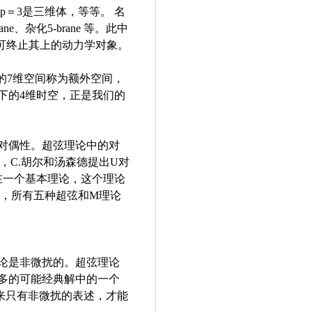
膜，p＝3是三维体，等等。 名
ane、杂化5-brane 等。此中
论中，弦可终止其上的动力学对象。
的7维空间称为额外空间，
下的4维时空，正是我们的
对偶性。超弦理论中的对
年，C.胡尔和汤森德提出U对
存在一个基本理论，这个理论
维时，所有五种超弦和M理论
论是非微扰的。超弦理论
多的可能经典解中的一个
看来只有非微扰的表述，才能