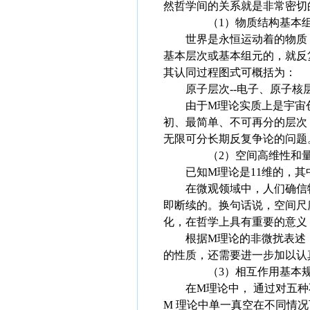
然哲学间的关系就是非常密切
（1）物质结构基本组
世界是永恒运动着的物质，而
基本层次或基本组元的，就反
其认同过程图式可概括为：
原子层次--电子、原子核层次
由于M理论实质上是宇宙创
初、最简单、不可再分的层次
无限可分长期反复争论的问题
（2）空间高维性和量
已知M理论是11维的，其中
在微观领域中，人们确信物
即断续的。换句话说，空间尺
化，在哲学上具有重要的意义
根据M理论的非微扰表述，
的性质，还需要进一步加以认
（3）相互作用基本规
在M理论中， 通过对五种不
M 理论中单一真空在不同情