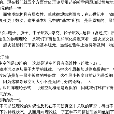
的。现在我们就五个方面对M 理论所引起的哲学问题加以简短地
元的统一性
物质结构具有层次性。单就微观结构而言，在20世纪中，物
复变更了数次。这里基本组元中的"基本"所指，是最原初的、最
--电子、质子、中子层次--夸克、轻子层次--超块（含超弦）
生的物理理论， 从我们宇宙创生和演化角度来看，超块层次就
，超块就是我们宇宙的基本组元。当然在哲学上这将涉及到，物
。
子性
空间是10维的， 这就是说空间具有高维性（维数＞3）。
质运动遵从量子力学的规律。当把这个思想加以彻底贯彻时，
度应该是某一最小长度的整倍数，这个最小长度目前认为是普朗
，因为这将导致空间大小不是无限可分的论断。〔8〕
即矩阵理论形式， 可知空间概念是近似的，因此我们对在宇宙
真探索。
律的统一性
同超弦理论的对偶性及其在不同弦真空中关联的研究，得出不同
况下的特殊状态。从而用M 理论统一了五种不同超弦理论和低能下