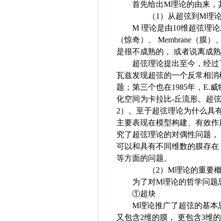
首先给出M理论的由来，其
（1）从超弦到M理论
M 理论是由10维超弦理论发展
（惊奇）、 Membrane（膜）、
是很不成熟的， 或者说离成
超弦理论提出至今，经过了两次
瓦兹发现超弦的一个反常相消机制
题；第三个也在1985年，E
化空间为卡拉比-丘流形。超弦理论
2）。至于超弦理论为什么具
主要表现在模型构建、有效作用
究了超弦理论的对偶性问题， 
可以和具有不同维数的膜存在，即
等方面的问题。
（2）M理论的重要概
为了对M理论的哲学问题思
①超块
M理论推广了超弦的基本思想，
又包含2维的膜， 更包含3维