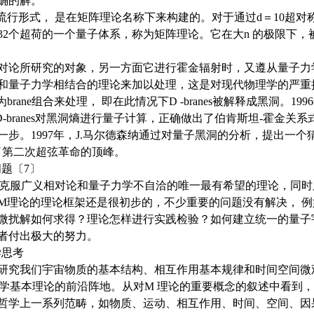
确的解。
形式， 是在矩阵理论名称下来构建的。对于通过d＝10超对称U
32个超荷的一个量子体系，称为矩阵理论。它在大n 的极限下，
论所研究的对象，另一方面它进行霍金辐射时，又遵从量子力
和量子力学相结合的理论来加以处理，这是对现代物理学的严重
e组合来处理， 即在此情况下D -branes被解释成黑洞。1996
D-branes对黑洞熵进行量子计算，正确做出了伯肯斯坦-霍金关
步。1997年，J.马尔德森纳通过对量子黑洞的分析，提出一个
了第二次超弦革命的顶峰。
〔7〕
克服广义相对论和量子力学不自洽的唯一最有希望的理论，同时
M理论的理论框架还是很初步的，不少重要的问题没有解决， 
微扰解如何求得？理论怎样进行实践检验？如何建立统一的量子
学者付出极大的努力。
思考
究我们宇宙物质的基本结构、相互作用基本规律和时间空间微
理学基本理论的前沿阵地。从对M 理论的重要概念的叙述中看到
哲学上一系列范畴，如物质、运动、相互作用、时间、空间、因