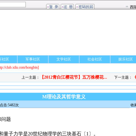
车社区
军事社区
文学社区
社会社区
娱乐社区
ttp://club.xilu.com/hongbin]
【2012青白江樱花节】五万株樱花...
《
上一主题：
下一主题：
M理论及其哲学意义
点击:5482次
收
和问题
子力学是20世纪物理学的三块基石〔1〕。