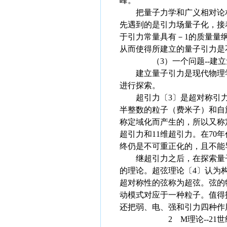
峰。
把量子力学和广义相对论相
先遇到的是引力场量子化，接
于引力常量具有－1的质量量
从而使得所建立的量子引力是
（3）一个问题--建立
建立量子引力是现代物理学理
进行探索。
超引力〔3〕是超对称引力理
半整数的粒子（费米子）和自
称定域化而产生的，所以又称
超引力和11维超引力。在70
终仍是不可重正化的，且不能
继超引力之后，在探索量子引
的理论。超弦理论〔4〕认为
超对称性的弦称为超弦。弦的特
动模式对应于一种粒子。值得
还把弱、电、强和引力四种作
2 M理论--21世纪