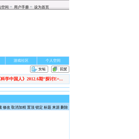
游戏社区
个人空间
科学中国人》2012.6期“探讨E=...
藏
修改
取消加精
置顶
锁定
标题
来源
删除