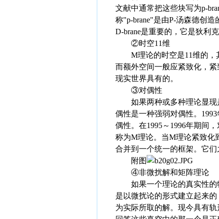
文献中通常把这些块写为p-bran
称"p-brane"是由P-汤森德创造的
D-brane是重要的，它是狄利克
②时空11维
M理论的时空是11维的，其
而额外空间一般应紧致化，紧
现实世界具有的。
③对偶性
如果两种或多种理论显现是
偶性是一种强弱对偶性。1993
偶性。在1995～1996年
称为M理论。当M理论紧致化到1
合并到一个统一的框架。它们
附图
④非微扰解和矩阵理论
如果一个理论的真实性的特
是以微扰论的形式建立起来的
为实际所取的解。现今具有轨形