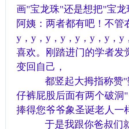
画"宝龙珠"还是想把"宝龙
阿姨：两者都有吧！不管
y，y，y，y，y，y，y
喜欢。刚踏进门的学者发
变回自己，
都竖起大拇指称赞"数
仔裤屁股后面有两个破洞"○
捧得您爷爷象圣诞老人一
于是我跟你爸叔们就有