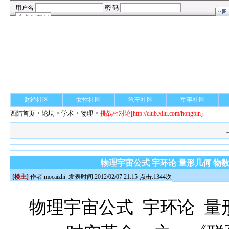
财经社区
女性社区
汽车社区
军事社区
西陆首页
->
论坛
->
学术
-> 物理->
挑战相对论
[http://club.xilu.com/hongbin]
物理宇宙公式 宇环论 量形几何 物数
[楼主]
作者:
mocaizhi
发表时间:2012/02/07 21:15
点击:1344次
物理宇宙公式 宇环论 量