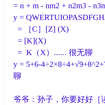
= n + m - nm2 + n2m3 - n3
y = QWERTUIOPASDFGH
= ［C］[Z] (X)
= [K](X)
= K（X）...... 很无聊
y = 5+6-4÷2×8÷4+√9+8^2+
聊
爷爷：孙子，你要好好［