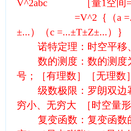
V^2abc ［量1空间
=V^2｛（a =...±M±N
±...）（c =...±T±Z±.
诺特定理：时空平移、
数的测度：数的测度为
号；［有理数］［无理数
级数极限：罗朗双边幂级
穷小、无穷大 ［时空量
复变函数：复变函数的环路