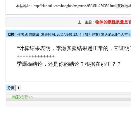
本帖地址：
http://club.xilu.com/hongbin/msgview-950451-250352.html
[
复制地
物体的惯性质量是
上一主题：
[2楼]
作者:
西陆陈诚
发表时间: 2011/08/01 23:44
[
加为好友
][
发送消息
][
个人空
“计算结果表明，季灏实验结果是正常的，它证明
+++++++++++++
季灏de结论，还是你的结论？根据在那里？？
分页
1
精彩推荐>>