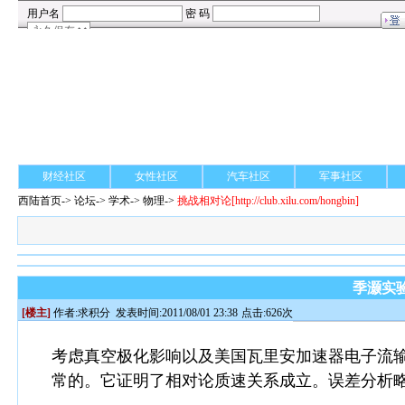
财经社区
女性社区
汽车社区
军事社区
西陆首页
->
论坛
->
学术
-> 物理->
挑战相对论
[http://club.xilu.com/hongbin]
季灏实
[楼主]
作者:
求积分
发表时间:2011/08/01 23:38
点击:626次
考虑真空极化影响以及美国瓦里安加速器电子流
常的。它证明了相对论质速关系成立。误差分析