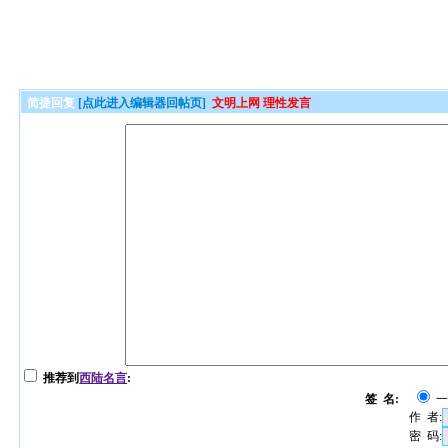
简捷回复
[点此进入编辑器回帖页]
文明上网 理性发言
推荐到
西陆名言
:
签 名:
作 者:
密 码: