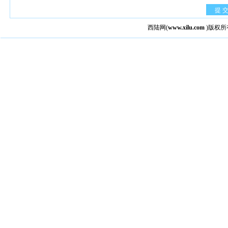
提 
西陆网
(
www.xilu.com
)版权