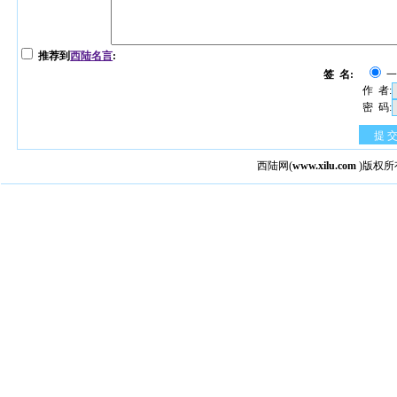
推荐到
西陆名言
:
签 名:
作 者:
密 码:
提 
西陆网
(
www.xilu.com
)版权