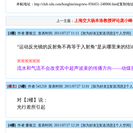
本帖地址：
http://club.xilu.com/hongbin/msgview-950451-248966.html
[
复制地
上海交大杨本洛教授评论庞小峰
上一主题：
[2楼]
作者:
董银立
发表时间: 2011/07/27 11:11
[
加为好友
][
发送消息
][
个人空间
]
“运动反光镜的反射角不再等于入射角”是从哪里来的结
※※※※※※
流水和气流不会改变其中超声波束的传播方向——动煤
[楼主]
[3楼]
作者:
541218
发表时间: 2011/07/27 12:01
[
加为好友
][
发送消息
][
个
对【2楼】说：
光行差所引起
[4楼]
作者:
董银立
发表时间: 2011/07/27 12:29
[
加为好友
][
发送消息
][
个人空间
]