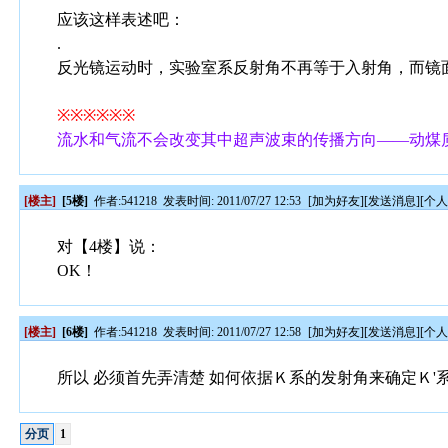
应该这样表述吧：
.
反光镜运动时，实验室系反射角不再等于入射角，而镜
※※※※※※
流水和气流不会改变其中超声波束的传播方向——动煤
[楼主]
[5楼]
作者:
541218
发表时间: 2011/07/27 12:53
[
加为好友
][
发送消息
][
个
对【4楼】说：
OK！
[楼主]
[6楼]
作者:
541218
发表时间: 2011/07/27 12:58
[
加为好友
][
发送消息
][
个
所以 必须首先弄清楚 如何依据Ｋ系的发射角来确定Ｋ
分页
1