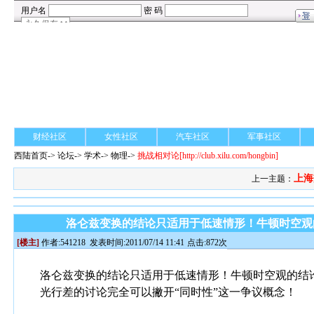
财经社区
女性社区
汽车社区
军事社区
西陆首页
->
论坛
->
学术
-> 物理->
挑战相对论
[http://club.xilu.com/hongbin]
上海
上一主题：
洛仑兹变换的结论只适用于低速情形！牛顿时空观
[楼主]
作者:
541218
发表时间:2011/07/14 11:41
点击:872次
洛仑兹变换的结论只适用于低速情形！牛顿时空观的结
光行差的讨论完全可以撇开“同时性”这一争议概念！