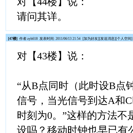
对【44楼】说：
请问其详。
[47楼]
作者:
zyh618
发表时间: 2011/06/13 21:54
[
加为好友
][
发送消息
][
个人空间
]
对【43楼】说：
“从B点同时（此时设B点
信号，当光信号到达A和
时刻为0。”这样的方法不
设吗？移动时钟也早已有