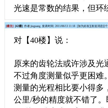
光速是常数的结果，但环
[楼主]
[42楼]
作者:
jiuguang
发表时间: 2011/06/13 11:18
[
加为好友
][
发送消息
][
个
对【40楼】说：
原来的齿轮法或许涉及光
不过角度测量似乎更困难
测量的光程相比要小得多
公里/秒的精度就不错了