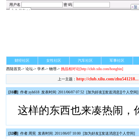
财经社区
女性社区
汽车社区
军事社区
西陆首页
->
论坛
->
学术
-> 物理->
挑战相对论
[http://club.xilu.com/hongbin]
http://club.xilu.com/zhu541218...
上一主题：
[31楼]
作者:
zyh618
发表时间: 2011/06/07 07:52
[
加为好友
][
发送消息
][
个人空间
]
这样的东西也来凑热闹，
[32楼]
作者:
周宪
发表时间: 2011/06/07 10:00
[
加为好友
][
发送消息
][
个人空间
]