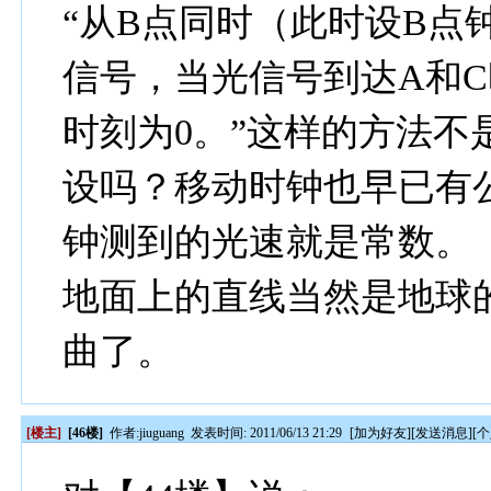
“从B点同时（此时设B点
信号，当光信号到达A和
时刻为0。”这样的方法不
设吗？移动时钟也早已有
钟测到的光速就是常数。
地面上的直线当然是地球
曲了。
[楼主]
[46楼]
作者:
jiuguang
发表时间: 2011/06/13 21:29
[
加为好友
][
发送消息
][
个