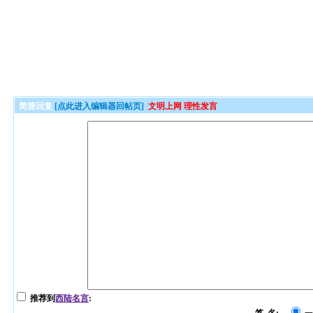
简捷回复
[点此进入编辑器回帖页]
文明上网 理性发言
推荐到
西陆名言
: