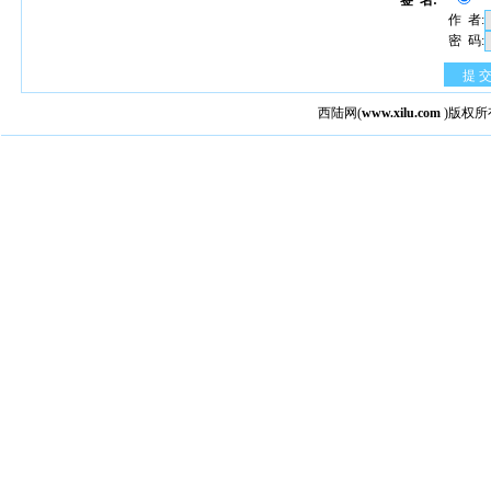
签 名:
作 者:
密 码:
提 
西陆网
(
www.xilu.com
)版权