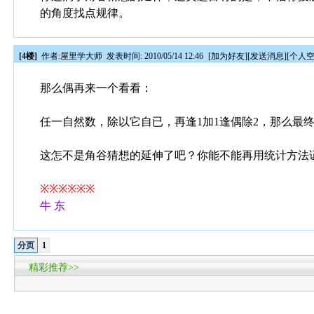
的角度找点规律。
[4楼]
作者:
屋里学大师
发表时间: 2010/05/14 12:46
[
加为好友
][
发送消息
][
个人
那么偶再来一个看看：
任一自然数，除以它自已，再逢1加1逢偶除2，那么最终都
这怎不是角谷猜想的延伸了吧？你能不能再用统计方法证明
※※※※※※
牛 东
分页
1
精彩推荐>>