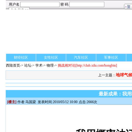
财经社区
女性社区
汽车社区
军事社区
西陆首页
->
论坛
->
学术
-> 物理->
挑战相对论
[http://club.xilu.com/hongbin]
地球气候
上一主题：
最新成果：我用
[楼主]
作者:
马国梁
发表时间:2010/05/12 10:00
点击:2666次