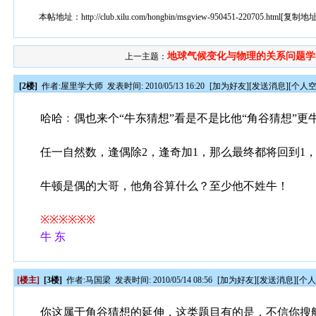
本帖地址：
http://club.xilu.com/hongbin/msgview-950451-220705.html
[
复制地
地球气候变化与物理的关系问题学..
上一主题：
[2楼]
作者:
屋里学大师
发表时间: 2010/05/13 16:20
[
加为好友
][
发送消息
][
个人
哈哈﹕偶也来个“牛东猜想”看是不是比他“角谷猜想”更
任一自然数，逢偶除2，逢奇加1，那么最终都将回到1，从而
牛顿是偶的大哥，他角谷算什么？至少他不姓牛！
※※※※※※
牛 东
[楼主]
[3楼]
作者:
马国梁
发表时间: 2010/05/14 08:56
[
加为好友
][
发送消息
][
个
你这属于角谷猜想的延伸，这类题目有的是，不信你搜