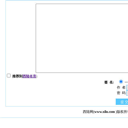
推荐到
西陆名言
:
签 名:
作 者:
密 码:
提 
西陆网
(
www.xilu.com
)版权