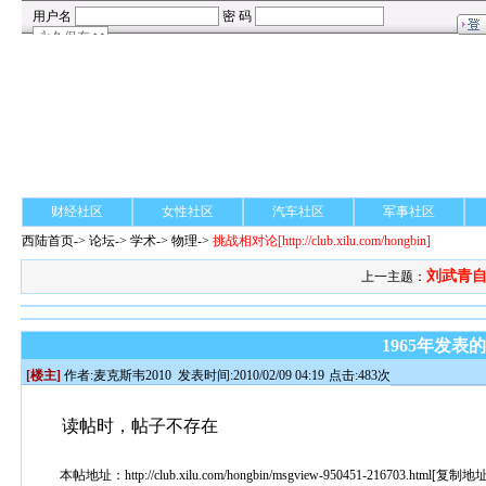
财经社区
女性社区
汽车社区
军事社区
西陆首页
->
论坛
->
学术
-> 物理->
挑战相对论
[http://club.xilu.com/hongbin]
刘武青自
上一主题：
1965年发
[楼主]
作者:
麦克斯韦2010
发表时间:2010/02/09 04:19
点击:483次
读帖时，帖子不存在
本帖地址：
http://club.xilu.com/hongbin/msgview-950451-216703.html
[
复制地