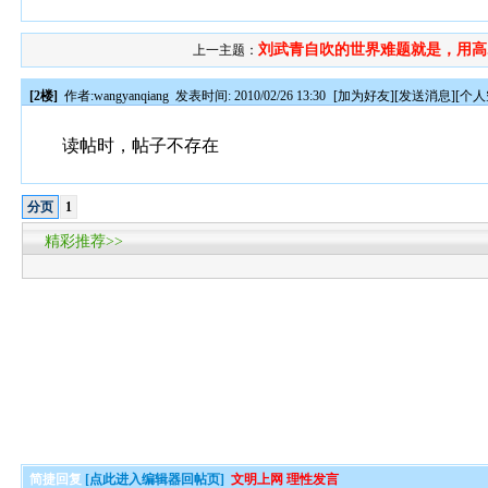
刘武青自吹的世界难题就是，用高..
上一主题：
[2楼]
作者:
wangyanqiang
发表时间: 2010/02/26 13:30
[
加为好友
][
发送消息
][
个人
读帖时，帖子不存在
分页
1
精彩推荐>>
简捷回复
[点此进入编辑器回帖页]
文明上网 理性发言