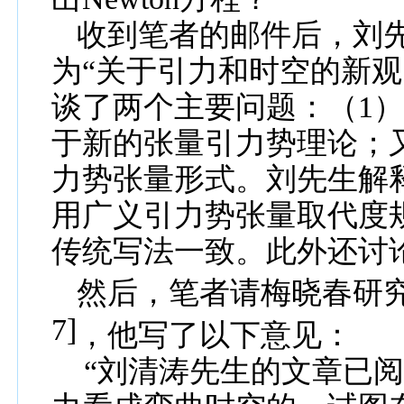
收到
笔者的
邮件
后，
刘
为“
关于引力和时空的新
观
谈了两个主要问题：（
1
于新的
张量
引力势理论
；
力势
张量形式。
刘先生解
用广义
引力势
张量
取代度
传统写法
一致。此外还
讨
然后，
笔者请
梅晓春研
7]
，
他写了以下意见
：
“
刘清涛先生的文章已