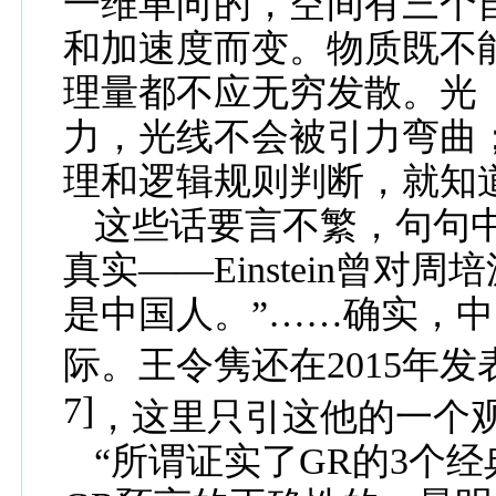
一维单向的，
空
间有三个
和加速度
而变。物质既不
理
量都不应无穷发散
。光
力，光线不
会被
引力
弯曲
理和逻辑规则判断，就知
这些话要言不繁，句句
真实——
Einstein
曾对
周培
是中国人。”……确实，
际。王令隽还在
201
5
年
发
7]
，这里只引这他的一个
“所谓证实了
GR
的
3
个经