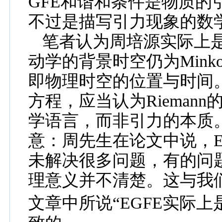
GFE
和
谐和条件是
物质的
不过是描写引力现象的数
笔者
认为周培源实际上
动
学的背景
时空仍为
Mink
即
物理时空的
位置
与
时间
方程，应当
认为
Riemann
学语言，而
非
引力的本质
意：周
先生在论文中
说，
E
未解决很多问题
，有的问
理意义并不清楚。这与我
文
章中所说“
EGFE
实际上