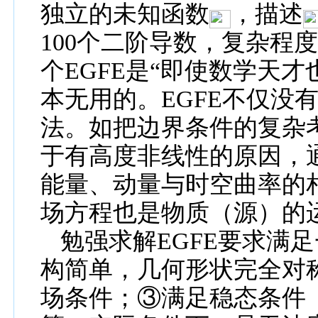
独立的
未知函数
，描述
100
个二阶导
数，复杂程
个
EGFE
是
“
即使数学天才
本无用
的。
EGFE
不仅没
法。如把边界条件的复杂
于有高度非线性的原因，
能量、动量与时空曲率的
场方程也是物质（源）的
勉强求解
EGFE
要求满足
构简单，
几何形状完全对
场条件
；
③
满足稳态条件