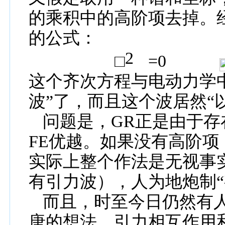
的乘积中的
高阶项去掉
。
的公式：
2
□
=0
这个齐次方程与电动力学
波”了，而且这个波居然“
问题是，
GR
正是由于存
FE
优越。如果没有高阶项
实际上整个作法是无视事
有引力波），人为地炮制“
而且
，
时至今日
仍然有
唐的想法。引力
相互作用