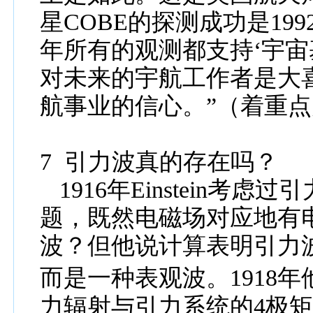
星
COBE
的探测成功是
199
年所有的观测都支持‘宇宙
对未来的宇航工作者是大
航事业的信心。
”
（着重点
7
引力波真的存在吗？
1
9
16
年
Einstein
考虑过
引
题，既然电磁场
对应地有
波？但他说计算
表明
引力
而是一种表观波。
1
9
18
年
力辐射与引力系统的
4
极