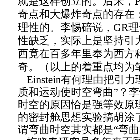
就是这样创立的。后来，
P
奇点和大爆炸奇点的存在
理性的。李惕碚说，
GR
理
性缺乏，实际上是坚持引
西
竟在百多年里奉为西方
奇
。
（以上的着重点均为
Einstein
有何理
由
把引力
质和运动使时空弯曲
”
？李
时空的原因恰是强
等效原
的密封舱思想实验搞胡涂
谓弯曲时空其实都是“弯