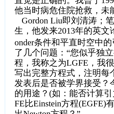
直觉是正确的。我曾于
19
他当时病危住院抢救，未
Gordon Liu
即刘清涛；
生，他发来
2013
年的
英文
onder
条件和
平直时空中的
了几个问题：“您似乎独
程，我称之为
LGFE
，我
写出完整方程式，注明每
发表后是否被学界接受？
的用途？
(
如：能否计算引
FE
比
Einstein
方程
(EGFE)
出
Newton
方程？”