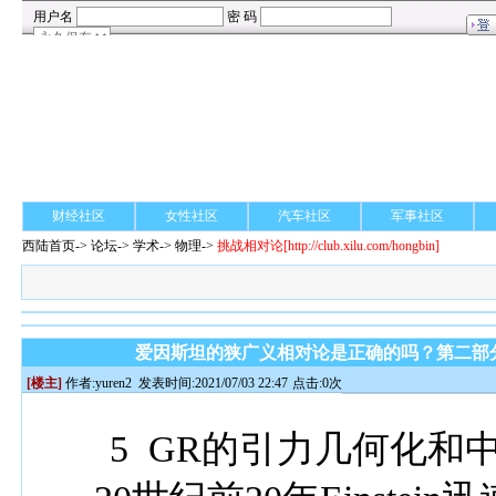
财经社区
女性社区
汽车社区
军事社区
西陆首页
->
论坛
->
学术
-> 物理->
挑战相对论
[http://club.xilu.com/hongbin]
爱因斯坦的狭广义相对论是正确的吗？第二部分 
[楼主]
作者:
yuren2
发表时间:2021/07/03 22:47
点击:0次
5 GR
的引力几何化和