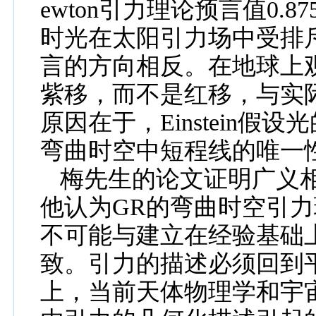
ewton
引力理论预言值
0.87
时光在太阳引力场中受排
言的方向相反。在地球上
紫移，而不是红移，
与
实
原因在于，
Einstein
假设光
弯曲时空中短程线的唯一
梅
先生的论
文
证明广义
他
认为
GR
的弯曲时空引力
不可能与建立在经验基础
致。引力的描述必须回到
上，当前天体物理学和宇