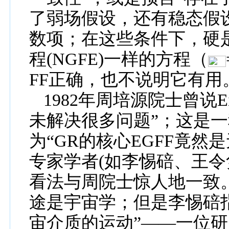
了弱场假设，还有稳态假
数项；在这些条件下，硬
程
(NGFE)
一样的方程（
FF
正确，也不说
明它有
用
1982
年周培源院士曾
说
E
未解决很多问题
”
；这是一
为
“GR
的核心
EGFF
竟然是
专家学者
(
如
李惕碚、
王令
看法
与
周院士
惊人地
一致
途是
宇宙学；
但
是
李惕碚
宙介质的
运动
”
——
一位
研