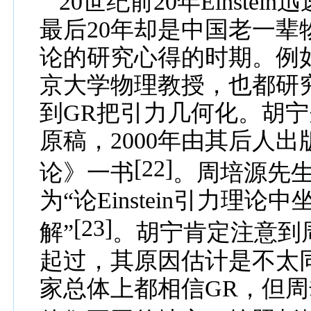
20
世纪前
20
年
Einstein
迅
最后
20
年却是中国老一辈
论的研究心得的时期。例
京大学
物理教授，也都
研
到
G
R
把引力几何化。胡宁
原稿，
2000
年
由
其后人
出
[22]
论
》一
书
。
周培源先
为“
论
Einstein
引力理论中
[23]
解”
。
胡宁肯定
注意到
起过，
其原因估计是不太
家总体上都相信
G
R
，
但周