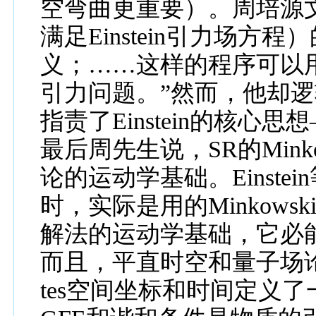
空弯曲更重要
）。周培源
满足
Einstein
引力场方程）
义；……这样的程序可以
引力问题。”然而，他却
逻
指责了
Einstein
的
核心思想
最后周先生
说，
S
R
的
Mink
论的运动
学
基础
。
Einstein
时，
实际是
用的
Minkowsk
解法的
运动
学
基础，它必
而
且，
平直时空和
量子
场
tes
空间坐标和
时
间定义了