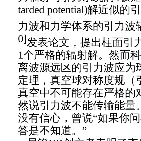
tarded potential)
解近似的
力波和力学体系的引力波
0]
发表论文，提出柱面引
1
个严格的辐射解。然而
离波源远区的引力波应为
定理，真空球对称度
规
（
真空中不可能存在严格的
然说引力波不能传输
能
量
没有信心，曾
说“如果你
答是不
知道
。”