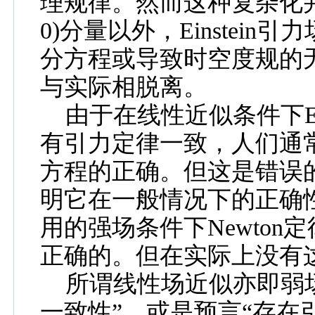
理规律。然
而
这种复杂化
0)
分量以外，
Einstein
引力
分方程或导致时空度规的
与
实际
相脱离。
由于在线性近似条件下
E
有引力定律一致，人们通
方程的正确。但这是错
误
明它在一般情况下的正确
用的强场条件下
Newton
定
正确的。但在实际上没有
所谓线性场近似亦即弱
一致性
”
，或是预言
“
存在