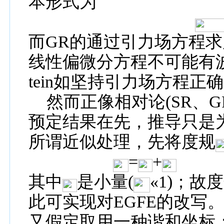
本形式为
而
GR
的通过引力场方程求
线性偏微分方程不可能有
tein
如坚持引力场方程正确
然而正像相对论
(SR
、
G
预定结果在先，推导只是
所谓近似处理，先将度规
=
+
其中
是小量
(
«
1)
；故度
此可实现对
EGFE
的改写
又假定
取用一种谐和坐标