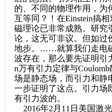
的、不同的物理
作用
，为
互等同？！在
Einstein
搞
相
磁理论已非常成熟。研究
论，这无可非议。但如过
地步。……就算我们走电
波存在，那么要先证明引
n
万有引力定律与
Coulomb
场是静态场，而引力和静
一步证明了这点。引力场
有引力波的。
2016
年
2
月
11
日美国激