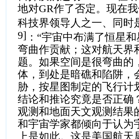
地对
GR
作了否定。现在我
科技界领导人之一、同时
9]
：
“
宇
宙中布满了恒星和
弯曲作贡献；这对航天界
题。如果空间是很弯曲的
体，
到处是暗礁和陷阱
，
胁，按星图制定的飞行计
结论和推论
究竟是否正确
观测和地面天文观测结果
和宇宙学家都倾向于认为
上是如此。这是美国航天