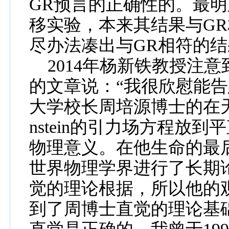
GR
预言的
正确性的。最明
移实验，本来
其
结果
与
GR
尽办法
凑出
与
GR
相符的
结
2014
年杨新铁教授注意
的文章说：“我很欣慰能
大学校长周培源博士的在
nstein
的引力场
方程
放到平
物理意义。在他生命的最
世界物理学界进行了长期
觉的理论根据，所以他的
到了周博士直觉的理论基