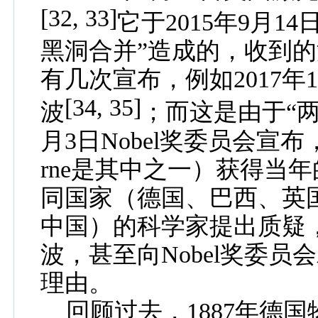
[32, 33]
它于
2015
年
9
月
14
黑洞合并”造成的，收到
有几次宣布，例如
2017
年
[34, 35]
波
；而这是由于“
月
3
日
Nobel
奖委员会宣布
rne
是其中之一）获得当年
同国家（德国、巴西、英
中国）的科学家提出质疑
波，甚至向
Nobel
奖委员会
理由。
回顾过去，
1887
年德国