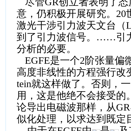
尽管
GR
创立者
表明了态
意，仍积极开展研究。
20
激光干涉引力波天文台（
到了
引力波信号。……引
分析的必要。
EGFE
是一个
2
阶张量偏
高度非线性的方程强行改
tein
就这样做了。否则，一
用，这是他绝不会接受的
论导出电磁波那样，从
GR
似化处理，以求达到既定
由于在
EGFE
中
是
及