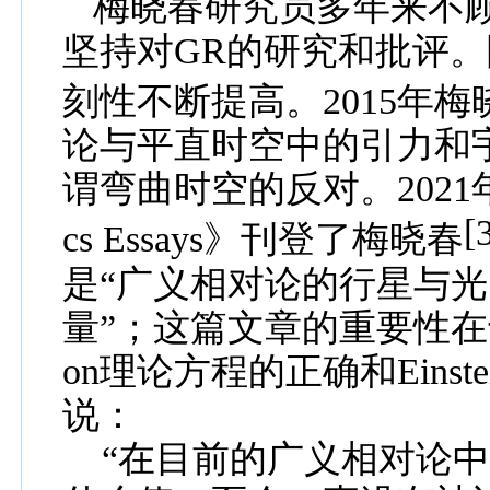
梅晓春研究员多年来不
坚持对
GR
的研究和
批评
。
刻性不断提高。
2015
年梅
论
与平直时空中的引力和
谓弯曲时空的反对。
2021
[
cs Essays
》
刊登了
梅晓春
是“广义相对论的行星与
量”；这篇文章的重要性
on
理论方程的
正确和
Einst
说：
“在目前的广义相对论