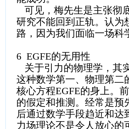
可见，
梅
先生是主张彻
研究不能回到正轨。认为
路，因为我们面临一场
科
6
EGFE
的无用性
关于
引力的
物理学，其
这种数
学第一、
物理
第二
核心
方程
EGFE
的身上。
的假定和推测
。经常是预
后通过数学手段趋近和达
力场理论不是令人放心的