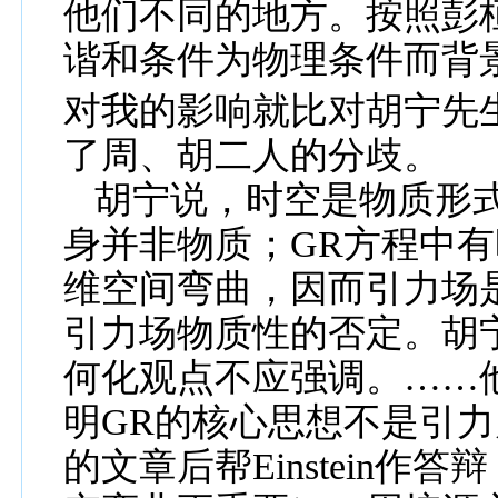
他们不同的地方。按照彭
谐和条件为
物理
条件
而背
对我的影响就比对
胡宁先
了周、
胡二人的分歧。
胡宁
说，时空是物质形
身并
非
物质；
G
R
方程中有
维空间弯曲，因而引力场
引力场物质性的否定。胡
何化观点不应强调。……
明
G
R
的核心思想不是
引力
的
文
章后帮
Einstein
作答辩