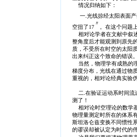
情况归纳如下：
一
.光线掠经太阳表面
〃
空扭了
17
。在这个问题
相对论学者在文献中叙
整角度后才能观测到原先
质，不受所在时空的太阳
出来纠正这个致命的错误
当然，物理学有成熟的
梯度分布，光线在通过物
重视的，相对论经典实验
二
.在验证运动系时间
测了！
相对论时空理论的数学
物理量测定时所在的体系
斯坦洛仑兹变换不同惯性
的谬误
却被认定为时代的