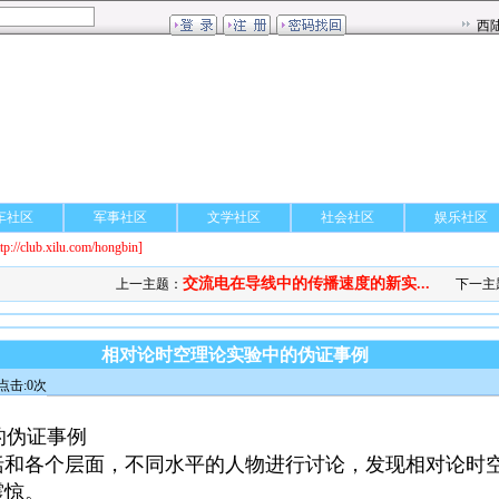
车社区
军事社区
文学社区
社会社区
娱乐社区
ttp://club.xilu.com/hongbin]
交流电在导线中的传播速度的新实...
上一主题：
下一主
相对论时空理论实验中的伪证事例
点击:0次
的伪证事例
括和各个层面，不同水平的人物进行讨论，发现相对论时
震惊。