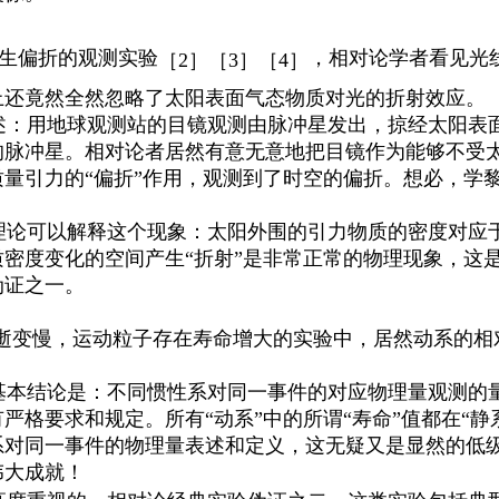
产生偏折的观测实验
，相对论学者看见光
［
2］［3］［4］
上还竟然全然忽略了太阳表面气态物质对光的折射效应。
述：
用
地球观测站
的
目镜
观测由脉冲星发出，掠经太阳表
的脉冲星。相对论者居然有意无意地把目镜作为能够不受
质量引力的
“偏折”作用，观测到了时空的偏折。想必，学
。
理论可以解释这个现象：太阳外围的引力物质的密度对应
质密度变化的空间产生
“折射”是非常正常的物理现象，
这
伪证之一
。
流逝变慢，运动粒子存在寿命增大的实验中，
居然动系的相
基本结论是：不同惯性系对同一事件的对应物理量观测的
有严格要求和规定。所有
“动系”中的所谓“寿命”值都在“
系对同一事件的物理量表述和定义
，
这无疑又是显然的低
伟大成就！