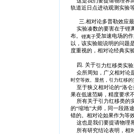
这是我们要提请物理界
轨道近日点进动观测实验
三.
相对论多普勒效应
实验凑数的要害在于锂
布。
受加速电场的作
锂离子
以，该实验能说明的问题
度重视的，相对论经典实
四
. 关于
引力红移
类实验
众所周知，广义相对论
时空等效。显然，引力红移的
至于狭义相对论的
“洛
果在低速范畴，精度要求
所有关于引力红移类的
的
“缩地”大师，同一段路
错的。相对论如果作为等效
这也是我们要提请物理
所有研究结论表明，相