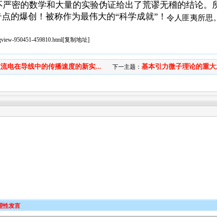
不严密的数学和大量的实验伪证给出了荒谬无稽的结论。
点的爆创！被称作为最伟大的“科学成就”！
令人匪夷所思
sgview-950451-459810.html
[
复制地址
]
流电在导线中的传播速度的新实...
基本引力微子理论的重大
下一主题：
理性发言