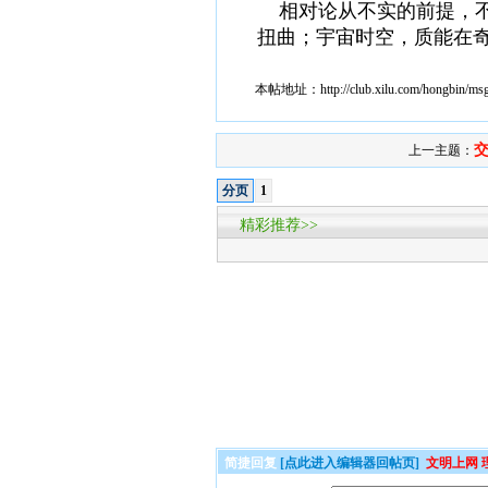
相对论从不实的前提，
扭曲；宇宙时空，质能在奇
本帖地址：
http://club.xilu.com/hongbin/m
交
上一主题：
分页
1
精彩推荐>>
简捷回复
[点此进入编辑器回帖页]
文明上网 