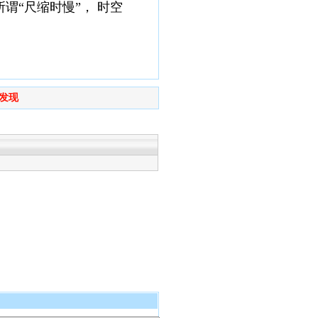
所谓
“尺缩时慢”， 时空
。
发现