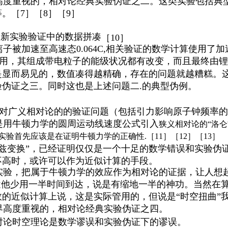
高度重视的，相对论经典实验伪证之二。这类实验包括典
等。［
7］［8］［9］
最新实验验证中的数据拼凑
［
10］
离子被加速至高速态
0.064C,相关验证的数学计算使用
用，其组成带电粒子的能级状况都有改变，而且最终由
锂
是显而易见的，数值凑得越精确，存在的问题就越糟糕。
验伪证之三。同时这也是上述问题
二
.的典型伪例。
对广义相对论的的验证问题（包括引力影响原子钟频率的
是
用牛顿力学的圆周运动线速度公式引入
狭义相对论的“洛仑
实验首先应该是在证明牛顿力学的正确性
.［11］［12］［13］
仑兹变换”，已经证明仅仅是一个十足的数学错误和实验伪
不高时，或许可以作为近似计算的手段。
实验，把属于牛顿力学的效应作为相对论的证据，让人想
途他少用一半时间到达，说是有缩地一半的神功。当然在
的近似计算上说，这是实际管用的，但说是“时空扭曲”
界高度重视的，相对论经典实验伪证之四。
对论时空理论是数学谬误和实验伪证下的谬误。