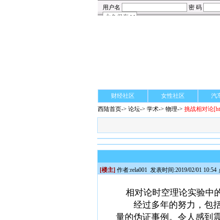
财经社区
女性社区
汽
西陆首页
->
论坛
->
学术
-> 物理->
挑战相对论
[h
[楼主]
作者:
rela001
发表时间:2019/02/01 10:54
相对论时空理论实验中
经过多年的努力，包
量的伪证事例。令人感到