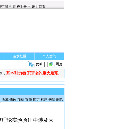
游戏社区
个人空间
基本引力微子理论的重大发现
题：
收藏
修改
加精
置顶
锁定
标题
来源
删除
空理论实验验证中涉及大