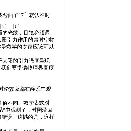
〃
线弯曲了
17
就认准时
［
5］［6］
面的光线
，目镜必须调
太阳引力作用的超时空物
黎曼数学的专家应该可以
于太阳的引力强度呈现
是我们要提请物理界高度
对论效应都在静系中观
量值不同。数学表式对
静系”中观测了，对照爱因
级错误。
遗憾的是，这样