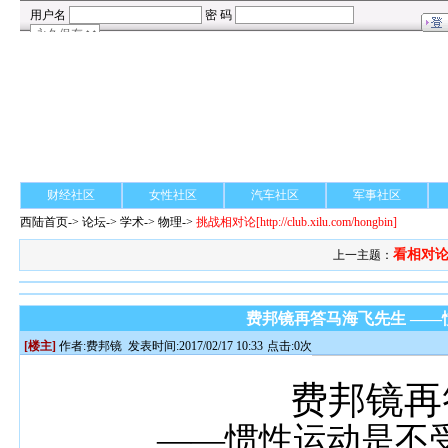
财经社区
女性社区
汽车社区
军事社区
西陆首页
->
论坛
->
学术
-> 物理->
挑战相对论
[http://club.xilu.com/hongbin]
看相对论
上一主题：
费邦镜再答马海飞先生 —
[楼主]
作者:
费邦镜
发表时间:2017/02/17 10:33
点击:0次
费邦镜再
——
惯性运动是不