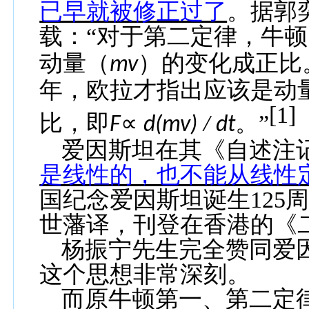
已早就被修正过了
。据郭
载：
“对于第二定律，牛
动量（
）的变化成正比
mv
年，欧拉才指出应该是动
[1]
比，即
∝
/
。”
F
d(mv)
dt
爱因斯坦在其《自述注
是线性的，也不能从线性
国纪念爱因斯坦诞生
125
世藩译，刊登在香港的《
杨振宁先生完全赞同爱
这个思想非常深刻。
而原牛顿第一、第二定