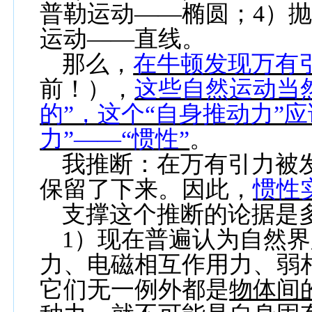
普勒运动——椭圆；
4
）
运动——直线。
那么，
在牛顿发现万有引
前！），
这些自然运动当
的”，这个“自身推动力”
力”——“惯性”
。
我推断：在万有引力被发
保留了下来。因此，
惯性
支撑这个推断的论据是
1
）
现在普遍认为自然界
力、电磁相互作用力、弱
它们无一例外都是
物体间