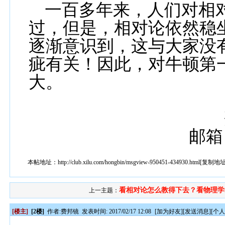
一百多年来，人们对相
过，但是，相对论依然稳
逐渐意识到，这与大家没
疵有关！因此，对牛顿第
大。
邮箱
本帖地址：
http://club.xilu.com/hongbin/msgview-950451-434930.html
[
复制地
看相对论怎么教得下去？看物理学..
上一主题：
[楼主]
[2楼]
作者:
费邦镜
发表时间: 2017/02/17 12:08
[
加为好友
][
发送消息
][
个