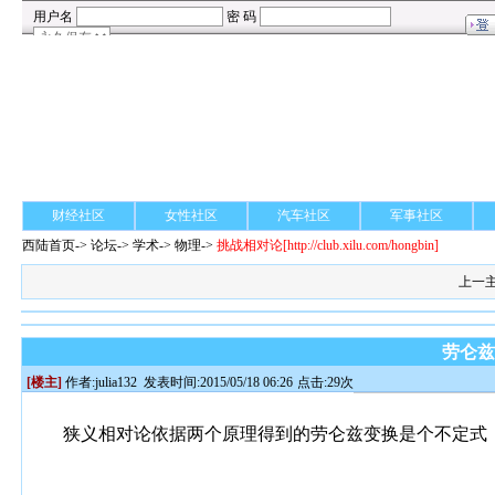
财经社区
女性社区
汽车社区
军事社区
西陆首页
->
论坛
->
学术
-> 物理->
挑战相对论
[http://club.xilu.com/hongbin]
上一
劳仑
[楼主]
作者:
julia132
发表时间:2015/05/18 06:26
点击:29次
狭义相对论依据两个原理得到的劳仑兹变换是个不定式