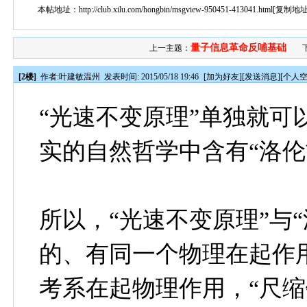
本帖地址：
http://club.xilu.com/hongbin/msgview-950451-413041.html
[
复制地
量子信息革命反哺基础
上一主题：
[2楼]
作者:
叶建敏温州
发表时间: 2015/05/18 19:46
[
加为好友
][
发送消息
][
个人
“光速不变原理”单独就可
实的自然哲学中含有“洛伦
所以，“光速不变原理”与
的、有同一个物理在起作
考系在起物理作用，“尺缩