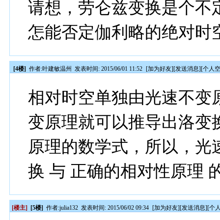
请想，劳仑兹变换是个不
怎能否定伽利略的绝对时
[4楼]
作者:
叶建敏温州
发表时间: 2015/06/01 11:52
[
加为好友
][
发送消息
][
个人
相对时空单独由光速不变
变原理就可以推导出洛变
原理的数学式，所以，光
换 与 正确的相对性原理 
[楼主]
[5楼]
作者:
julia132
发表时间: 2015/06/02 09:34
[
加为好友
][
发送消息
][
个