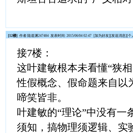
[12楼]
作者:
陆道渊247484
发表时间: 2015/06/04 02:47
[
加为好友
][
发送消息
][
个
接7楼：
这叶建敏根本未看懂“狭相
性假概念、假命题来自以
啼笑皆非。
叶建敏的“理论”中没有一
须知，搞物理须逻辑、实