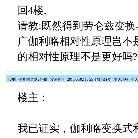
回4楼,
请教:既然得到劳仑兹变换
广伽利略相对性原理岂不
的相对性原理不是更好吗?
[6楼]
作者:
陆道渊247484
发表时间: 2015/06/02 18:25
[
加为好友
][
发送消息
][
个
楼主：
我已证实，伽利略变换式