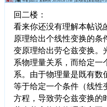
[楼主]
[3楼]
作者:
julia132
发表时间: 2015/05/26 13:44
[
加为好友
][
发送消息
][
个
回二楼：
看来你还没有理解本帖说
原理给出个线性变换的条
变原理给出劳仑兹变换。
系物理量关系，而给定一
系。由于物理量是既有数
等于给定一个条件（线性
方程，导致劳仑兹变换的