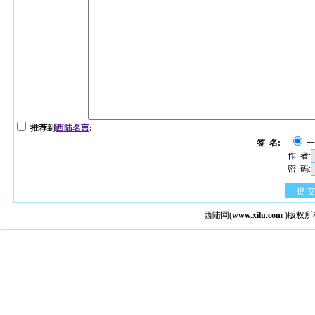
推荐到
西陆名言
:
签 名:
作 者:
密 码:
提 
西陆网
(
www.xilu.com
)版权