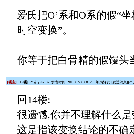
爱氏把O’系和O系的假“
时空变换”。
你等于把白骨精的假馒头
[楼主]
[15楼]
作者:
julia132
发表时间: 2015/07/06 08:54
[
加为好友
][
发送消息
][
个
回14楼:
很遗憾,你并不理解什么是
这是指该变换结论的不确