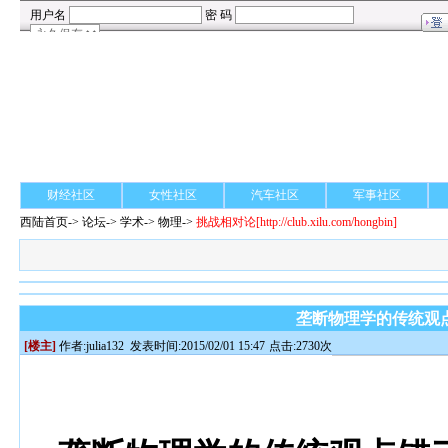
财经社区
女性社区
汽车社区
军事社区
西陆首页
->
论坛
->
学术
-> 物理->
挑战相对论
[http://club.xilu.com/hongbin]
垄断物理学的传统观
[楼主]
作者:
julia132
发表时间:2015/02/01 15:47
点击:2730次