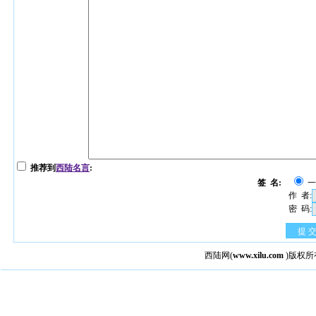
推荐到
西陆名言
:
签 名:
作 者:
密 码:
提 
西陆网
(
www.xilu.com
)版权