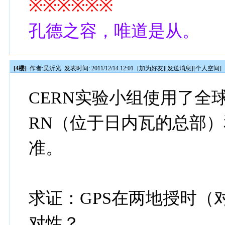
※※※※※※
孔德之容，唯道是从。
[4楼]
作者:
吴沂光
发表时间: 2011/12/14 12:01
[
加为好友
][
发送消息
][
个人空间
]
CERN实验小组使用了全
RN（位于日内瓦的总部
准。
求证：GPS在两地授时（
对性？