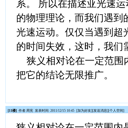
系
。
所以
在描述
亚
光速
运
的物理理论，而我们遇到
光速
运动。仅仅当遇到
超
的时间失效，这时，我们
狭义相对论在一定范围
把它的结论无限推广。
[11楼]
作者:
周宪
发表时间: 2011/12/15 10:45
[
加为好友
][
发送消息
][
个人空间
]
狭义相对论在一定范围内