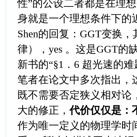
性
”
的公设二者都是在理想
身就是一个理想条件下的
Shen
的回复：
GGT
变换，
律），
yes
。
这是
GGT
的
新书的“
§
1
．
6
超光速的难
笔者在论文中多次指出，
既不需要否定
狭义相对论
大的修正，
代价仅仅是：
作为唯一定义的物理学时