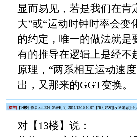
显而易见，若是我们在肯
大”或“运动时钟时率会变
的约定，唯一的做法就是
有的推导在逻辑上是经不
原理，“两系相互运动速度
出，又那来的GGT变换。
[楼主]
[14楼]
作者:
xilu234
发表时间: 2011/12/16 10:07
[
加为好友
][
发送消息
][
个
对【13楼】说：