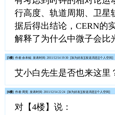
有考虑到时钟的相对论运
行高度、轨道周期、卫星
据后得出结论，CERN的
解释了为什么中微子会比光
[5楼]
作者:
余本鲲
发表时间: 2011/12/14 19:30
[
加为好友
][
发送消息
][
个人空间
]
艾小白先生是否也来这里
[6楼]
作者:
周宪
发表时间: 2011/12/14 22:24
[
加为好友
][
发送消息
][
个人空间
]
对【4楼】说：