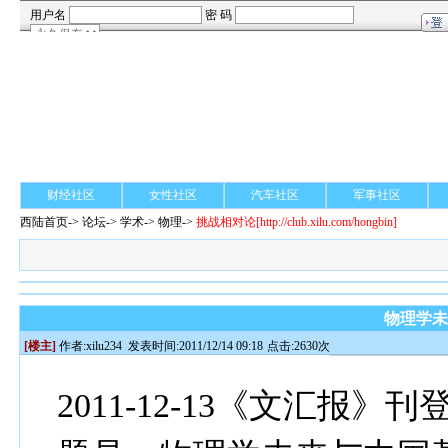
财经社区
女性社区
汽车社区
军事社区
西陆首页
->
论坛
->
学术
-> 物理->
挑战相对论
[http://club.xilu.com/hongbin]
物理学
[楼主]
作者:
xilu234
发表时间:2011/12/14 09:18
点击:2630次
2011-12-13
《文汇报》刊