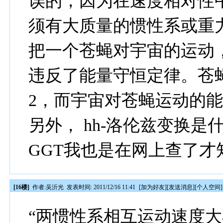
误的，因为在速度相对性
须有大质量的惯性系或重
把一个苍蝇对宇宙的运动
违反了能量守恒定律。苍蝇
2，而宇宙对苍蝇运动的能量
另外， hh-洛伦兹变换是
GGT我也是在网上查了才
[16楼]
作者:
吴沂光
发表时间: 2011/12/16 11:41
[
加为好友
][
发送消息
][
个人空间
]
“两惯性系相互运动速度大