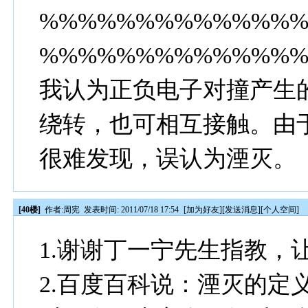
%%%%%%%%%%%%%
%%%%%%%%%%%%%
我认为正负电子对撞产生
绕转，也可相互接触。由
很难发现，误认为湮灭。
[40楼]
作者:
周宪
发表时间: 2011/07/18 17:54
[
加为好友
][
发送消息
][
个人空间
]
1.谢谢丁一宁先生指教，
2.百度百科说：湮灭的定