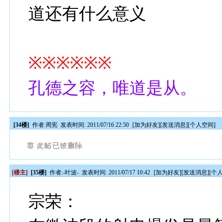
道还有什么意义
※※※※※※
孔德之容，唯道是从。
[34楼]
作者:
周宪
发表时间: 2011/07/16 22:50
[
加为好友
][
发送消息
][
个人空间
]
[楼主]
[35楼]
作者:
-叶波-
发表时间: 2011/07/17 10:42
[
加为好友
][
发送消息
][
个
宗荣：