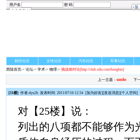
财经社区
女性社区
汽车社区
军事社区
西陆首页
->
论坛
->
学术
-> 物理->
挑战相对论
[http://club.xilu.com/hongbin]
undo
上一主题：
下
[31楼]
作者:
dyn2h
发表时间: 2011/07/16 12:54
[
加为好友
][
发送消息
][
个人空间
]
对【25楼】说：
列出的八项都不能够作为