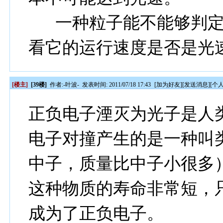
一种粒子能不能够判定
看它的运行速度是否是光
[楼主]
[39楼]
作者:
-叶波-
发表时间: 2011/07/18 17:43
[
加为好友
][
发送消息
][
个
正负电子湮灭为光子是人
电子对撞产生的是一种叫
中子，质量比中子小很多
这种物质的寿命非常短，
成为了正负电子。