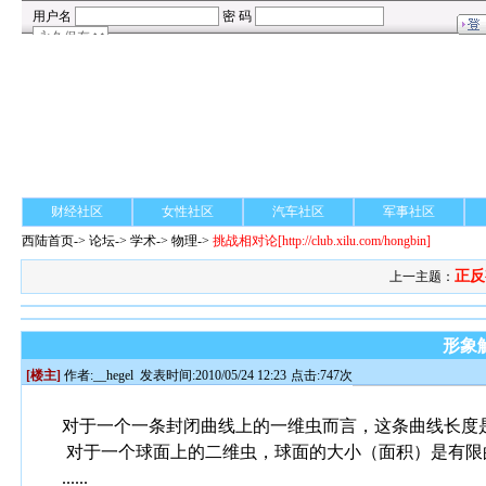
财经社区
女性社区
汽车社区
军事社区
西陆首页
->
论坛
->
学术
-> 物理->
挑战相对论
[http://club.xilu.com/hongbin]
正反
上一主题：
形象
[楼主]
作者:
__hegel
发表时间:2010/05/24 12:23
点击:747次
对于一个一条封闭曲线上的一维虫而言，这条曲线长度
对于一个球面上的二维虫，球面的大小（面积）是有限
......