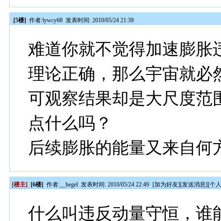
[5楼]
作者:
lywcy68
发表时间: 2010/05/24 21:39
难道你就不觉得加速膨胀
理论正确，那么宇宙就必
可观察结果却是大尺度范
点什么吗？
后续膨胀的能量又来自何
[楼主]
[6楼]
作者:
__hegel
发表时间: 2010/05/24 22:49
[
加为好友
][
发送消息
][
个
什么叫违反动量守恒，谁