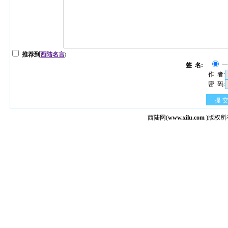
推荐到
西陆名言
:
签 名:
作 者:
密 码:
提 
西陆网
(
www.xilu.com
)版权