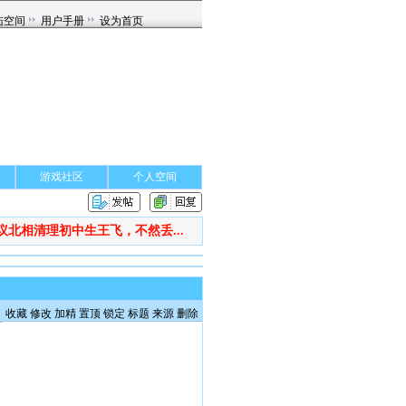
游戏社区
个人空间
议北相清理初中生王飞，不然丢...
收藏
修改
加精
置顶
锁定
标题
来源
删除