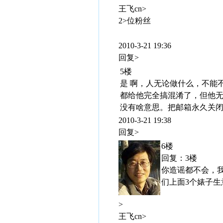
王飞cn>
2>位粉丝
2010-3-21 19:36
回复>
5楼
是 啊，人无论做什么，不能不
都给他完全搞混淆了，但他无
没有啥意思。把邮箱永久关
2010-3-21 19:38
回复>
6楼
回复：3楼
你造谣都不会，
们上面3个婊子
>
王飞cn>