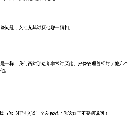
有些问题，女性尤其讨厌他那一幅相。
都是一样。我们西陆那边都非常讨厌他。好像管理曾经封了他几
掉他。
我与你【打过交道】？差你钱？你这婊子不要瞎说啊！