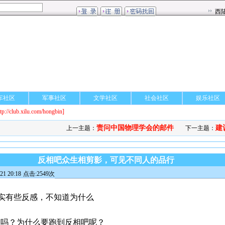
车社区
军事社区
文学社区
社会社区
娱乐社区
ttp://club.xilu.com/hongbin]
责问中国物理学会的邮件
建
上一主题：
下一主题：
反相吧众生相剪影，可见不同人的品行
1 20:18
点击:2549次
确实有些反感，不知道为什么
的吗？为什么要跑到反相吧呢？