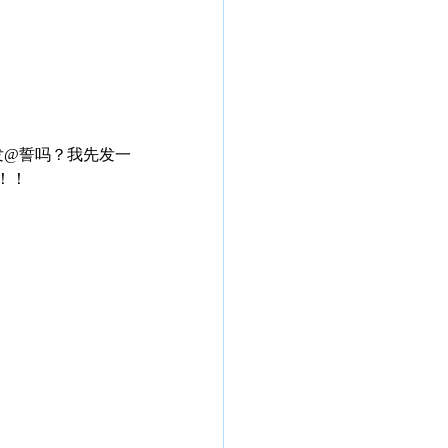
发@誓吗？我先发一
！！