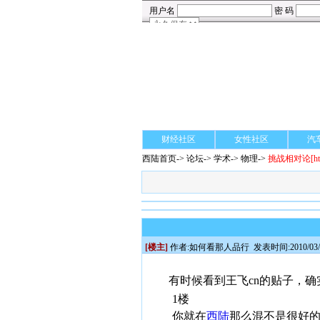
财经社区
女性社区
汽
西陆首页
->
论坛
->
学术
-> 物理->
挑战相对论
[h
[楼主]
作者:
如何看那人品行
发表时间:2010/03/2
有时候看到王飞cn的贴子，
1楼
你就在
西陆
那么混不是很好