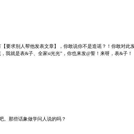
有【要求别人帮他发表文章】，你敢说你不是造谣？！你敢对此
谎，我就是表&子、全家si光光”，你也来发@誓！来呀，表&子！
吧。那些话象做学问人说的吗？