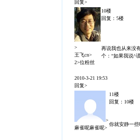
回复>
10楼
回复：5楼
>
再说我也从来没
王飞cn>
个：“如果我说^
2>位粉丝
2010-3-21 19:53
回复>
11楼
回复：10楼
>
你就安静一些
麻雀呢麻雀呢>