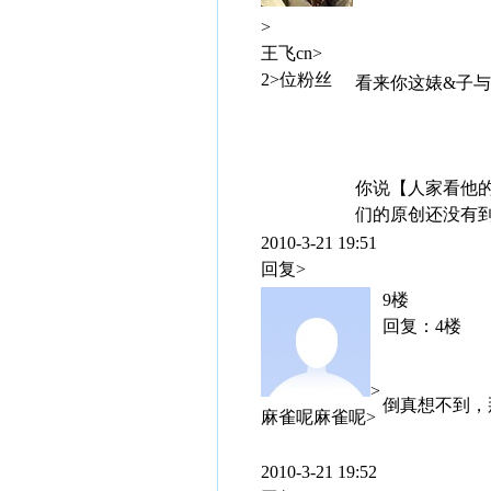
>
王飞cn>
2>位粉丝
看来你这婊&子
你说【人家看他
们的原创还没有
2010-3-21 19:51
回复>
9楼
回复：4楼
>
倒真想不到，
麻雀呢麻雀呢>
2010-3-21 19:52